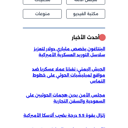
مكتبة الفيديو
منوعات
أحدث الأخبار
البنتاغون يخصص ملياري دولار لتعزيز
سلاسل التوريد العسكرية الأميركية
الجيش اليمني: نفذنا عملا عسكريا ضد
مواقع لميليشيات الحوثي على خطوط
التماس
مجلس الأمن يدين هجمات الحوثيين على
السعودية والسفن التجارية
زلزال بقوة 5.5 درجة يضرب ألاسكا الأميركية