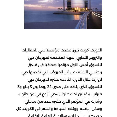
الكويت: كويت نيوز: عقدت مؤسسة دبي للفعاليات
والترويج التجاري الجهة المنظمة لمهرجان دبي
للتسوق أمس الأول مؤتمرا صحافيا في فندق
ريجنسي للكشف عن أبرز العروض التي تقدمها دبي
لزوارها خلال الدورة الثامنة عشرة لمهرجان دبي
للتسوق، الذي ينظم على مدى 32 يوما بين 3 يناير و3
فبراير المقبلين تحت عنوان «دبي أروع في مهرجانها»،
وشارك في المؤتمر الذي حضره عدد من ممثلي
وسائل الإعلام ووكلاء السياحة والسفر في الكويت، كل
من «طيران الإمارات» و«الإدارة العامة للإقامة