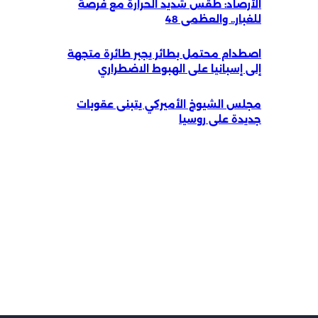
الأرصاد: طقس شديد الحرارة مع فرصة
للغبار.. والعظمى 48
اصطدام محتمل بطائر يجبر طائرة متجهة
إلى إسبانيا على الهبوط الاضطراري
مجلس الشيوخ الأميركي يتبنى عقوبات
جديدة على روسيا