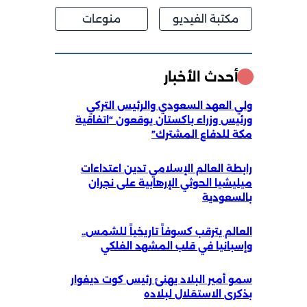
مكتبة الفيديو
منوعات
أحدث الأخبار
ولي العهد السعودي والرئيس التركي
ورئيس وزراء باكستان يوقعون “اتفاقية
مكة للدفاع المشترك”
رابطة العالم الإسلامي تدين اعتداءات
ميليشيا الحوثي الإرهابية على نجران
بالسعودية
العالم يترقب كسوفاً تاريخياً للشمس..
وإسبانيا في قلب المشهد الفلكي
سمو أمير البلاد يهنئ رئيس كوت ديفوار
بذكرى الاستقلال لبلاده