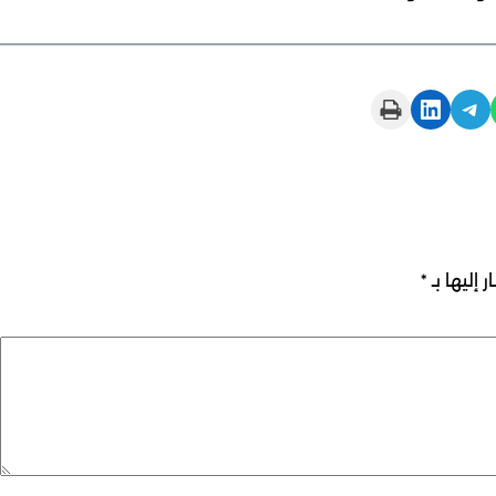
Print this Page
Share on LinkedIn
Share on Telegram
 إليها بـ
*