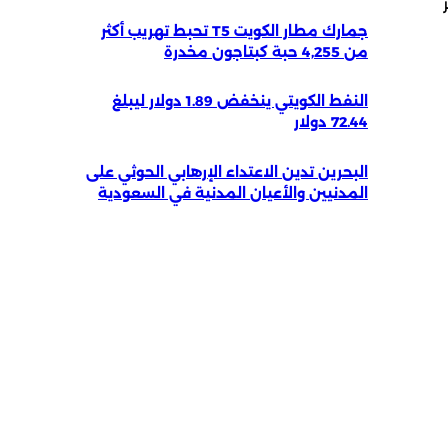
جمارك مطار الكويت T5 تحبط تهريب أكثر
من 4,255 حبة كبتاجون مخدرة
النفط الكويتي ينخفض 1.89 دولار ليبلغ
72.44 دولار
البحرين تدين الاعتداء الإرهابي الحوثي على
المدنيين والأعيان المدنية في السعودية