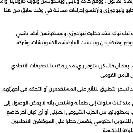
اذ القانون”. ووقع حاكم ولايتي ويسكونسن ونورث كارولاينا أوامر
هايو ونيوجيرزي وأركنسو إجراءات مماثلة في وقت سابق من هذا
تيك توك. فقد حظرت نيوجيرزي وويسكونسن أيضا بائعي
جيز وهيكفيجن وتينسنت القابضة، مالكة ويتشات، وشركة
بعد أن قال كريستوفر راي، مدير مكتب التحقيقات الاتحادي
 الأمن القومي.
د تسخر التطبيق للتأثير على المستخدمين أو التحكم في أجهزتهم.
ها أكثر من 100 مليون مستخدم منذ ثلاث سنوات إلى طمأنة واشنطن بأنه لا يمكن الوصول إلى
ب بمحتوياتها من الحزب الشيوعي الصيني أو أي كيان آخر خاضع
ن للتمويل الحكومي يتضمن حظرا على الموظفين الاتحاديين
ملوكة للحكومة