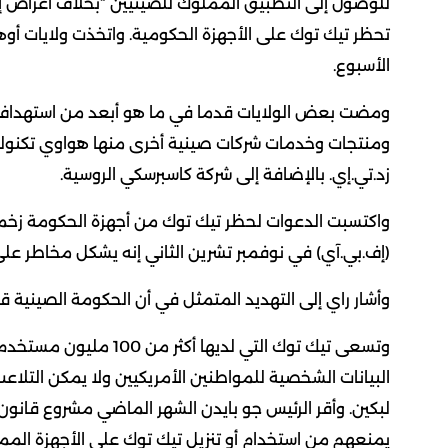
للوصول إلى التطبيق المملوك للصينيين “بخلاف أغراض إنف
تحظر تيك توك على الأجهزة الحكومية. واتخذت ولايات أو
الأسبوع.
ومضت بعض الولايات قدما في ما هو أبعد من استهداف 
ومنتجات وخدمات شركات صينية أخرى منها هواوي تكنولو
زد.تي.إي. بالإضافة إلى شركة كاسبرسكي الروسية.
واكتسبت الدعوات لحظر تيك توك من أجهزة الحكومة زخما 
(إف.بي.آي) في نوفمبر تشرين الثاني إنه يشكل مخاطر على
وأشار راي إلى التهديد المتمثل في أن الحكومة الصينية ق
وتسعى تيك توك التي لدي
البيانات الشخصية للمواطنين الأمريكيين ولا يمكن التلاع
لبكين. وأقر الرئيس جو بايدن الشهر الماضي مشروع قانو
يمنعهم من استخدام أو تنزيل تيك توك على الأجهزة الم