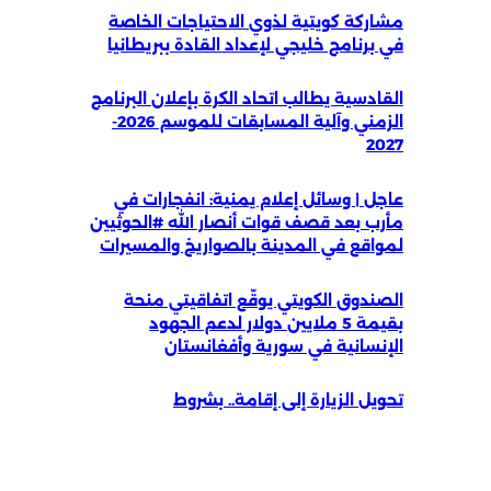
مشاركة كويتية لذوي الاحتياجات الخاصة
في برنامج خليجي لإعداد القادة ببريطانيا
القادسية يطالب اتحاد الكرة بإعلان البرنامج
الزمني وآلية المسابقات للموسم 2026-
2027
عاجل | وسائل إعلام يمنية: انفجارات في
مأرب بعد قصف قوات أنصار الله #الحوثيين
لمواقع في المدينة بالصواريخ والمسيرات
الصندوق الكويتي يوقّع اتفاقيتي منحة
بقيمة 5 ملايين دولار لدعم الجهود
الإنسانية في سورية وأفغانستان
تحويل الزيارة إلى إقامة.. بشروط