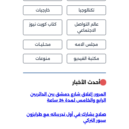
تكنالوجيا
خارجيات
عالم التواصل
كتاب كويت نيوز
الاجتماعي
مجلس الامه
محــليــات
مكتبة الفيديو
منوعات
أحدث الأخبار
المرور: إغلاق شارع دمشق بين الدائريين
الرابع والخامس لمدة 24 ساعة
صلاح يشارك في أول تدريباته مع طرابزون
سبور التركي