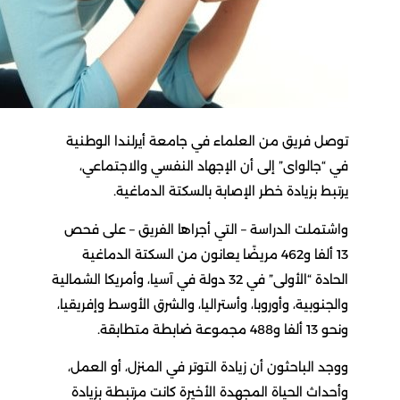
 فريق من العلماء في جامعة أيرلندا الوطنية
جالواى” إلى أن الإجهاد النفسي والاجتماعي،
ط بزيادة خطر الإصابة بالسكتة الدماغية.
ملت الدراسة – التي أجراها الفريق – على فحص
13 ألفا و462 مريضًا يعانون من السكتة الدماغية
الحادة “الأولى” في 32 دولة في آسيا، وأمريكا الشمالية
نوبية، وأوروبا، وأستراليا، والشرق الأوسط وإفريقيا،
بطة متطابقة.
 الباحثون أن زيادة التوتر في المنزل، أو العمل،
اث الحياة المجهدة الأخيرة كانت مرتبطة بزيادة