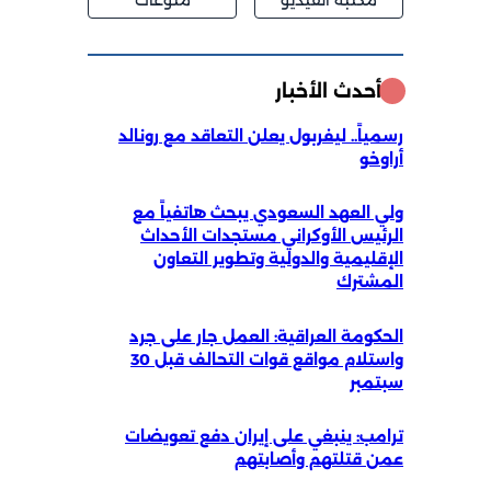
مكتبة الفيديو
منوعات
أحدث الأخبار
سمياً.. ليفربول يعلن التعاقد مع رونالد
راوخو
لي العهد السعودي يبحث هاتفياً مع
لرئيس الأوكراني مستجدات الأحداث
لإقليمية والدولية وتطوير التعاون
لمشترك
لحكومة العراقية: العمل جار على جرد
واستلام مواقع قوات التحالف قبل 30
بتمبر
رامب: ينبغي على إيران دفع تعويضات
من قتلتهم وأصابتهم