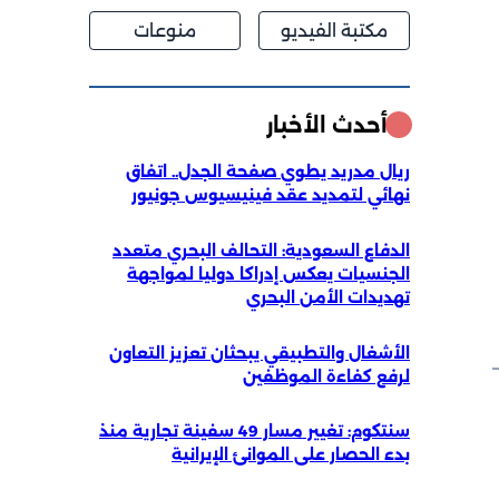
مكتبة الفيديو
منوعات
أحدث الأخبار
ريال مدريد يطوي صفحة الجدل.. اتفاق
نهائي لتمديد عقد فينيسيوس جونيور
الدفاع السعودية: التحالف البحري متعدد
الجنسيات يعكس إدراكا دوليا لمواجهة
تهديدات الأمن البحري
الأشغال والتطبيقي يبحثان تعزيز التعاون
لرفع كفاءة الموظفين
سنتكوم: تغيير مسار 49 سفينة تجارية منذ
بدء الحصار على الموانئ الإيرانية