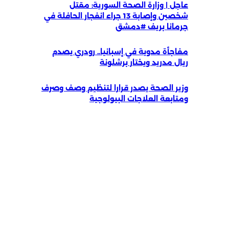
عاجل | وزارة الصحة السورية: مقتل
شخصين وإصابة 13 جراء انفجار الحافلة في
جرمانا بريف #دمشق
مفاجأة مدوية في إسبانيا.. رودري يصدم
ريال مدريد ويختار برشلونة
وزير الصحة يصدر قرارا لتنظيم وصف وصرف
ومتابعة العلاجات البيولوجية