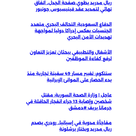
 مدريد يطوي صفحة الجدل.. اتفاق
ي لتمديد عقد فينيسيوس جونيور
ع السعودية: التحالف البحري متعدد
يات يعكس إدراكا دوليا لمواجهة
ات الأمن البحري
ال والتطبيقي يبحثان تعزيز التعاون
 كفاءة الموظفين
سنتكوم: تغيير مسار 49 سفينة تجارية منذ
لحصار على الموانئ الإيرانية
| وزارة الصحة السورية: مقتل
شخصين وإصابة 13 جراء انفجار الحافلة في
نا بريف #دمشق
ة مدوية في إسبانيا.. رودري يصدم
مدريد ويختار برشلونة