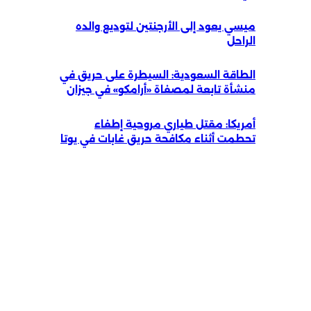
ميسي يعود إلى الأرجنتين لتوديع والده
الراحل
الطاقة السعودية: السيطرة على حريق في
منشأة تابعة لمصفاة «أرامكو» في جيزان
أمريكا: مقتل طياري مروحية إطفاء
تحطمت أثناء مكافحة حريق غابات في يوتا