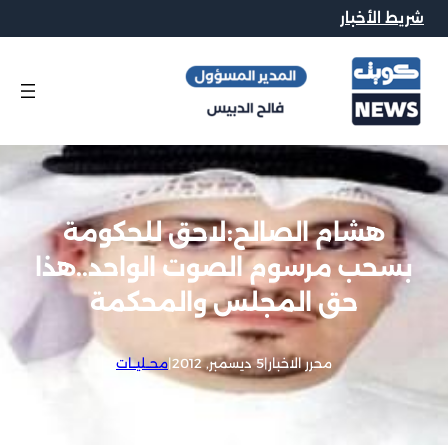
شريط الأخبار
هشام الصالح:لاحق للحكومة
بسحب مرسوم الصوت الواحد..هذا
حق المجلس والمحكمة
محرر الاخبار
|
5 ديسمبر, 2012
|
محــليــات