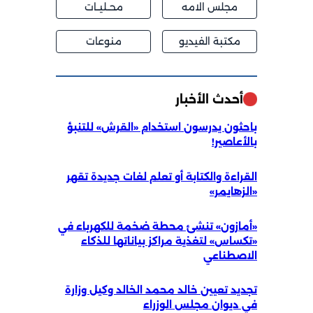
مجلس الامه
محــليــات
مكتبة الفيديو
منوعات
أحدث الأخبار
باحثون يدرسون استخدام «القرش» للتنبؤ
بالأعاصير!
القراءة والكتابة أو تعلم لغات جديدة تقهر
«الزهايمر»
«أمازون» تنشئ محطة ضخمة للكهرباء في
«تكساس» لتغذية مراكز بياناتها للذكاء
الاصطناعي
تجديد تعيين خالد محمد الخالد وكيل وزارة
في ديوان مجلس الوزراء