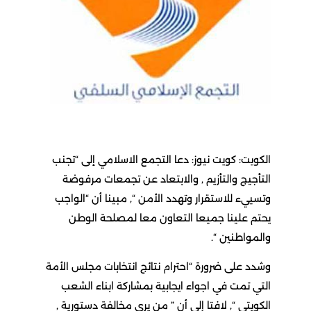
الكويت: كويت نيوز: دعا التجمع الاسلامي إلى “تجنب
التأجيج والتأزيم , والابتعاد عن تجمعات مرفوضة
وتسييء للاستقرار وتهدد الأمن “, مبينا أن “الواجب
يحتم علينا جميعا التعاون معا لمصلحة الوطن
والمواطنين “.
وشدد على ضرورة “احترام نتائج انتخابات مجلس الأمة
التي تمت في اجواء ايجابية بمشاركة ابناء الشعب
الكويتي “, لافتا إلى أن ” من يرى مخالفة دستورية ,