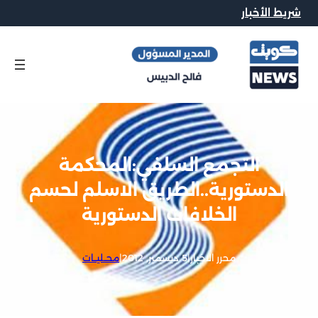
شريط الأخبار
التجمع السلفي:المحكمة
الدستورية..الطريق الاسلم لحسم
الخلافات الدستورية
محرر الاخبار
|
5 ديسمبر, 2012
|
محــليــات