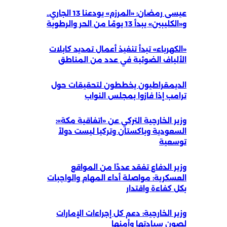
عيسى رمضان: «المرزم» يودعنا 13 الجاري..
و«الكليبين» يبدأ 13 يومًا من الحر والرطوبة
«الكهرباء» تبدأ تنفيذ أعمال تمديد كابلات
الألياف الضوئية في عدد من المناطق
الديمقراطيون يخططون لتحقيقات حول
ترامب إذا فازوا بمجلس النواب
وزير الخارجية التركي عن «اتفاقية مكة»:
السعودية وباكستان وتركيا ليست دولاً
توسعية
وزير الدفاع تفقد عددًا من المواقع
العسكرية: مواصلة أداء المهام والواجبات
بكل كفاءة واقتدار
وزير الخارجية: دعم كل إجراءات الإمارات
لصون سيادتها وأمنها