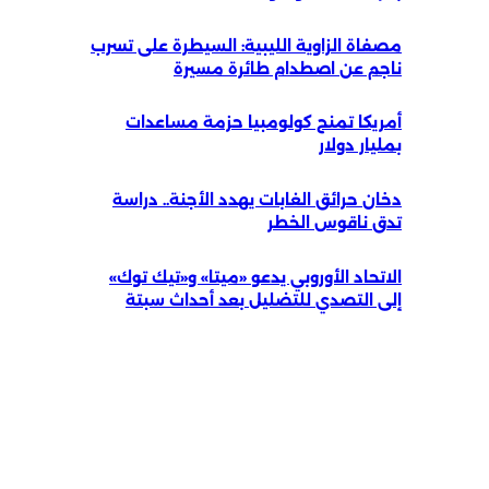
مصفاة الزاوية الليبية: السيطرة على تسرب
ناجم عن اصطدام طائرة مسيرة
أمريكا تمنح كولومبيا حزمة مساعدات
بمليار دولار
دخان حرائق الغابات يهدد الأجنة.. دراسة
تدق ناقوس الخطر
الاتحاد الأوروبي يدعو «ميتا» و«تيك توك»
إلى التصدي للتضليل بعد أحداث سبتة