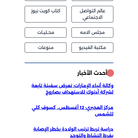
عالم التواصل
كتاب كويت نيوز
الاجتماعي
مجلس الامه
محــليــات
مكتبة الفيديو
منوعات
أحدث الأخبار
وكالة أنباء الإمارات: تعرض سفينة تابعة
لشركة أدنوك للاستهداف بصاروخ
مركز العجيري: 12 أغسطس.. كسوف كلي
للشمس
دراسة تربط ترتيب الولادة بخطر الإصابة
بفرط النشاط والتوحد