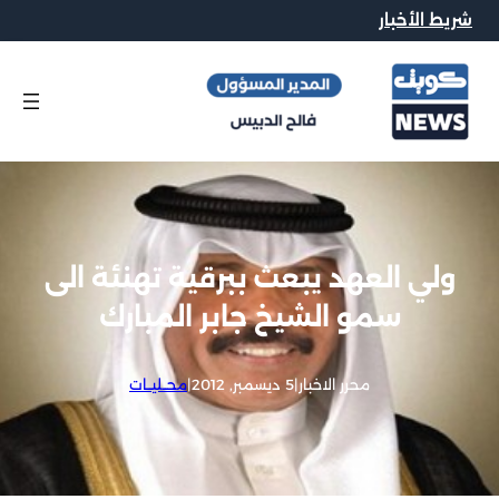
شريط الأخبار
ولي العهد يبعث ببرقية تهنئة الى
سمو الشيخ جابر المبارك
محرر الاخبار
|
5 ديسمبر, 2012
|
محــليــات