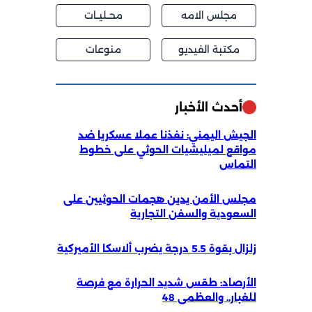
مجلس الامه
محــليــات
مكتبة الفيديو
منوعات
أحدث الأخبار
الجيش اليمني: نفذنا عملا عسكريا ضد
مواقع لميليشيات الحوثي على خطوط
التماس
مجلس الأمن يدين هجمات الحوثيين على
السعودية والسفن التجارية
زلزال بقوة 5.5 درجة يضرب ألاسكا الأميركية
الأرصاد: طقس شديد الحرارة مع فرصة
للغبار.. والعظمى 48