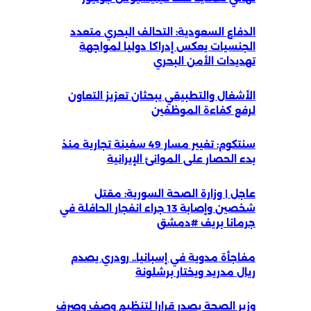
الدفاع السعودية: التحالف البحري متعدد
الجنسيات يعكس إدراكا دوليا لمواجهة
تهديدات الأمن البحري
الأشغال والتطبيقي يبحثان تعزيز التعاون
لرفع كفاءة الموظفين
سنتكوم: تغيير مسار 49 سفينة تجارية منذ
بدء الحصار على الموانئ الإيرانية
عاجل | وزارة الصحة السورية: مقتل
شخصين وإصابة 13 جراء انفجار الحافلة في
جرمانا بريف #دمشق
مفاجأة مدوية في إسبانيا.. رودري يصدم
ريال مدريد ويختار برشلونة
وزير الصحة يصدر قرارا لتنظيم وصف وصرف