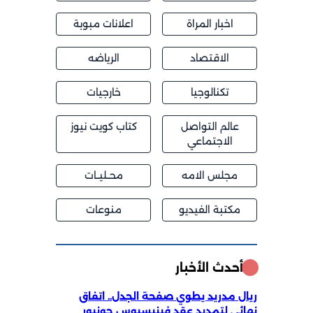
اخبار المراة
اعلانات مبوبة
الاقتصاد
الرياضه
تكنالوجيا
خارجيات
عالم التواصل
كتاب كويت نيوز
الاجتماعي
مجلس الامه
محــليــات
مكتبة الفيديو
منوعات
أحدث الأخبار
ريال مدريد يطوي صفحة الجدل.. اتفاق
نهائي لتمديد عقد فينيسيوس جونيور