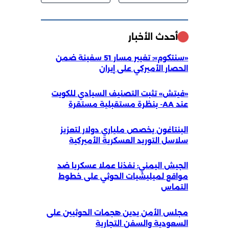
أحدث الأخبار
«سنتكوم»: تغيير مسار 51 سفينة ضمن
الحصار الأميركي على إيران
«فيتش» تثبت التصنيف السيادي للكويت
عند AA- بنظرة مستقبلية مستقرة
البنتاغون يخصص ملياري دولار لتعزيز
سلاسل التوريد العسكرية الأميركية
الجيش اليمني: نفذنا عملا عسكريا ضد
مواقع لميليشيات الحوثي على خطوط
التماس
مجلس الأمن يدين هجمات الحوثيين على
السعودية والسفن التجارية