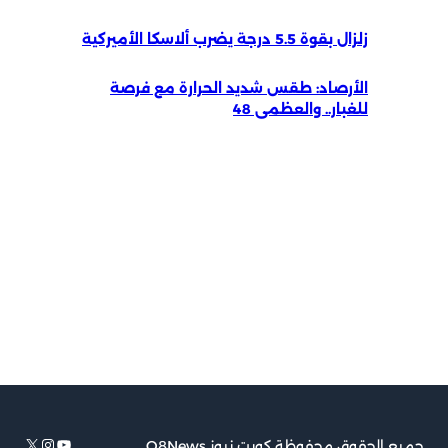
زلزال بقوة 5.5 درجة يضرب ألاسكا الأميركية
الأرصاد: طقس شديد الحرارة مع فرصة
للغبار.. والعظمى 48
يوتيوب
إكس
إنستجرام
جميع الحقوق محفوظة كويت نيوز Q8News