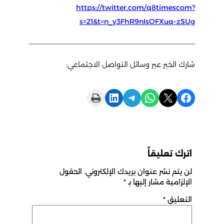
https://twitter.com/q8timescom?
s=21&t=n_y3FhR9nIsOFXuq–zSUg
شارك الخبر عبر وسائل التواصل الاجتماعي:
Print this Page
Share on LinkedIn
Share on Telegram
Share on WhatsApp
Share on X
Share on Facebook
اترك تعليقاً
لن يتم نشر عنوان بريدك الإلكتروني.
الحقول
الإلزامية مشار إليها بـ
*
التعليق
*