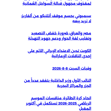
لمقذوف مجهول قبالة السواحل العُمانية
سيميوني يحسم موقف أتلتيكو من ألفاريز:
لا نريد بيعه
مصر والعراق: ضرورة خفض التصعيد
وتغليب لغة الحوار ودعم جهود التهدئة
الكويت تدين الاعتداء الإيراني الآثم على
إحدى الناقلات الإماراتية
وفيات السبت 8-8-2026
النائب الأول وزير الداخلية يتفقد عدداً من
الجزر والمراكز البحرية
اتحاد كرة الطائرة: منافسات الموسم
الرياضي 2025-2026 تستكمل في أكتوبر
المقبل