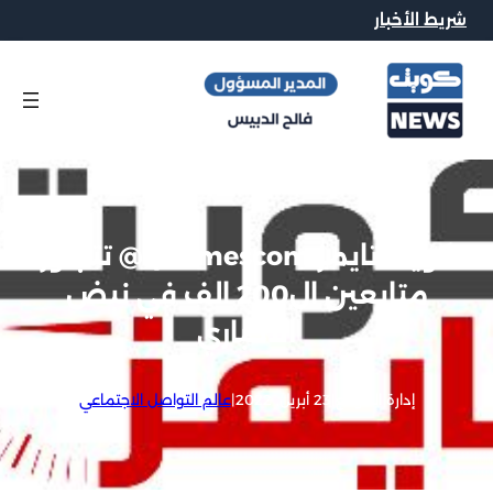
شريط الأخبار
كويت تايمز q8timescom@ تتجاوز
متابعين ال200 الف في نبض
الاخباري
إدارة الموقع
|
23 أبريل, 2022
|
عالم التواصل الاجتماعي