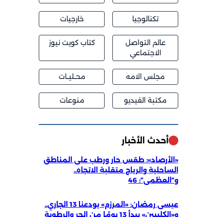
تكنالوجيا
خارجيات
عالم التواصل
كتاب كويت نيوز
الاجتماعي
مجلس الامه
محــليــات
مكتبة الفيديو
منوعات
أحدث الأخبار
«الأرصاد»: طقس حار ورطب على المناطق
الساحلية والرياح متقلبة الاتجاه..
و”العظمى”: 46
عيسى رمضان: «المرزم» يودعنا 13 الجاري..
و«الكليبين» يبدأ 13 يومًا من الحر والرطوبة