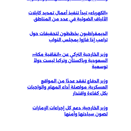
«الكهرباء» تبدأ تنفيذ أعمال تمديد كابلات
الألياف الضوئية في عدد من المناطق
الديمقراطيون يخططون لتحقيقات حول
ترامب إذا فازوا بمجلس النواب
وزير الخارجية التركي عن «اتفاقية مكة»:
السعودية وباكستان وتركيا ليست دولاً
توسعية
وزير الدفاع تفقد عددًا من المواقع
العسكرية: مواصلة أداء المهام والواجبات
بكل كفاءة واقتدار
وزير الخارجية: دعم كل إجراءات الإمارات
لصون سيادتها وأمنها