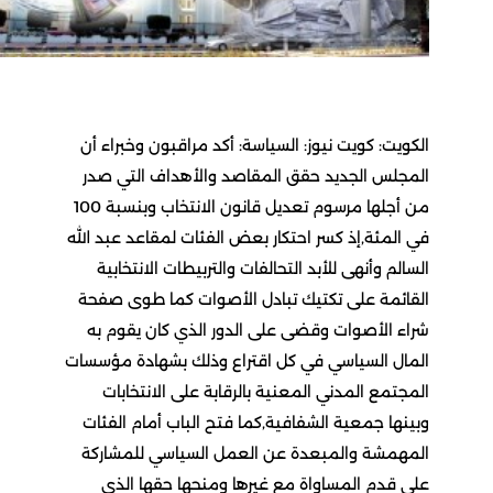
الكويت: كويت نيوز: السياسة: أكد مراقبون وخبراء أن
المجلس الجديد حقق المقاصد والأهداف التي صدر
من أجلها مرسوم تعديل قانون الانتخاب وبنسبة 100
في المئة,إذ كسر احتكار بعض الفئات لمقاعد عبد الله
السالم وأنهى للأبد التحالفات والتربيطات الانتخابية
القائمة على تكتيك تبادل الأصوات كما طوى صفحة
شراء الأصوات وقضى على الدور الذي كان يقوم به
المال السياسي في كل اقتراع وذلك بشهادة مؤسسات
المجتمع المدني المعنية بالرقابة على الانتخابات
وبينها جمعية الشفافية,كما فتح الباب أمام الفئات
المهمشة والمبعدة عن العمل السياسي للمشاركة
على قدم المساواة مع غيرها ومنحها حقها الذي