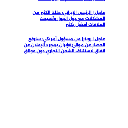
عاجل | الرئيس الإيراني: حللنا الكثير من
المشكلات مع دول الجوار وأصبحت
العلاقات أفضل بكثير
عاجل | رويترز عن مسؤول أمريكي: سنرفع
الحصار عن موانئ #إيران بمجرد الإعلان عن
اتفاق لاستئناف الشحن التجاري دون عوائق