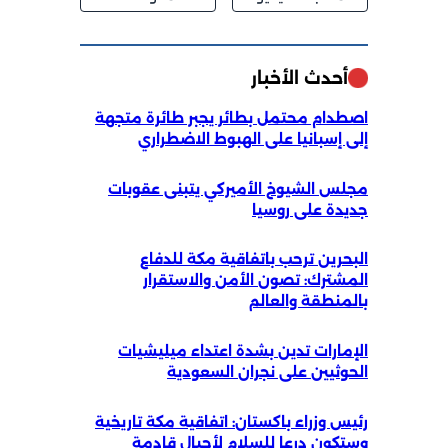
أحدث الأخبار
اصطدام محتمل بطائر يجبر طائرة متجهة
إلى إسبانيا على الهبوط الاضطراري
مجلس الشيوخ الأميركي يتبنى عقوبات
جديدة على روسيا
البحرين ترحب باتفاقية مكة للدفاع
المشترك: تصون الأمن والاستقرار
بالمنطقة والعالم
الإمارات تدين بشدة اعتداء ميليشيات
الحوثيين على نجران السعودية
رئيس وزراء باكستان: اتفاقية مكة تاريخية
وستكون درعا للسلام لأجيال قادمة