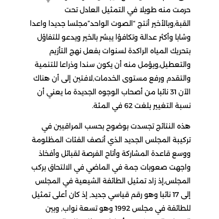
حرمت منه طويلا في التمثيل العادل تحت
القبة,وبالأخير أنتج “الصوت الواحد”مجلسا جديدا واعدا
وشابا وأكثر عدالة وتكافؤا يبشر بالخير ويدعو للتفاؤل
بتحريك المياه الراكدة لسنوات بفعل نهج التأزيم
والتعطيل,ويؤمل منه أن يكون سندا وذراعا للتنمية
والتقدم ورفع مستوى الخدمات,لافتين إلى أن هناك
الآن 31 نائبا من أصحاب الوجوه الجديدة ما يعني أن
نسبة التغيير بلغت 62 في المئة.
هذه النتائج تجسدت بوضوح بحسب المراقبين في
تركيبة المجلس الجديد الذي أنصف الفئات المظلومة
ووسع قاعدة المشاركة وأتاح الفرصة لقبائل وأفخاذ
واجهت صعوبات جمة في الماضي في الالتحاق بركب
المجلس,إذ زاد تمثيل الطائفة الشيعية في المجلس
إلى 17 نائبا وهو رقم قياسي جديد, إذ كان أعلى تمثيل
للطائفة في مجلس 1992 وهو تسعة نواب, وبين