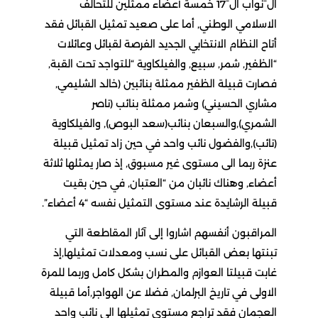
ال¯نواب ال¯17 خمسة أعضاء ممثلين للتحالف
الاسلامي الوطني, أما على صعيد تمثيل القبائل فقد
أتاح النظام الانتخابي الجديد الفرصة لقبائل وعائلات
“الظفير, شمر, سبيع, والفيلكاوية “للتواجد تحت القبة,
فصارت قبيلة الظفير ممثلة بنائبين (خالد الشليمي,
مشاري الحسيني) وشمر ممثلة بنائب (ناصر
الشمري),والسبعان بنائب(سعد البوص), والفيلكاوية
(نائب),والفضول نائب واحد في حين زاد تمثيل قبيلة
عنزة ربما الى مستوى غير مسبوق, إذ صار يمثلها ثلاثة
أعضاء, وهناك نائبان من “العتبان, في حين بقيت
قبيلة الرشايدة عند مستوى التمثيل نفسه “4 أعضاء”.
المراقبون أنفسهم اشاروا إلى آثار المقاطعة التي
تبنتها بعض القبائل على نسب ومعدلات تمثيلها,إذ
غابت قبيلتا العوازم والمطران بشكل كامل وربما للمرة
الاولى في تاريخ البرلمان, فضلا عن الهواجر,أما قبيلة
العجمان فقد تراجع مستوى تمثيلها الى نائب واحد