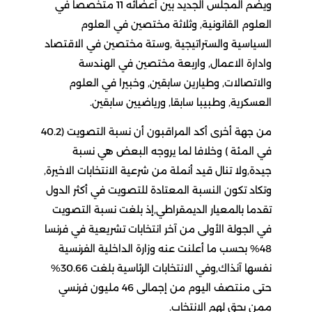
ويضم المجلس الجديد بين أعضائه 11 متخصصا في
العلوم القانونية, وثلاثة مختصين في العلوم
السياسية والستراتيجية ,وستة مختصين في الاقتصاد
وادارة الاعمال, واربعة مختصين في الهندسة
والاتصالات, وطيارين سابقين, وخبيرا في العلوم
العسكرية, وطبيبا سابقا, ورياضيين سابقين.
من جهة أخرى أكد المراقبون أن نسبة التصويت (40.2
في المئة ) وخلافا لما يروجه البعض هي نسبة
جيدة,ولا تنال قيد أنملة من شرعية الانتخابات الاخيرة,
وتكاد تكون النسبة المعتادة للتصويت في أكثر الدول
تقدما بالمعيار الديمقراطي,إذ بلغت نسبة التصويت
في الجولة الأولى من آخر انتخابات تشريعية في فرنسا
48% بحسب ما أعلنت عنه وزارة الداخلية الفرنسية
نفسها آنذاك,وفي الانتخابات الرئاسية بلغت 30.66%
حتى منتصف اليوم من إجمالى 46 مليون فرنسي
ممن يحق لهم الانتخاب.