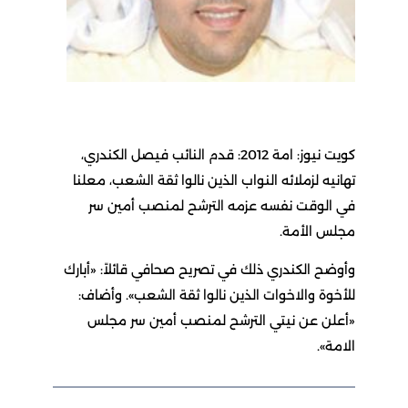
كويت نيوز: امة 2012: قدم النائب فيصل الكندري،
تهانيه لزملائه النواب الذين نالوا ثقة الشعب، معلنا
في الوقت نفسه عزمه الترشح لمنصب أمين سر
مجلس الأمة.
وأوضح الكندري ذلك في تصريح صحافي قائلاً: «أبارك
للأخوة والاخوات الذين نالوا ثقة الشعب». وأضاف:
«أعلن عن نيتي الترشح لمنصب أمين سر مجلس
الامة».