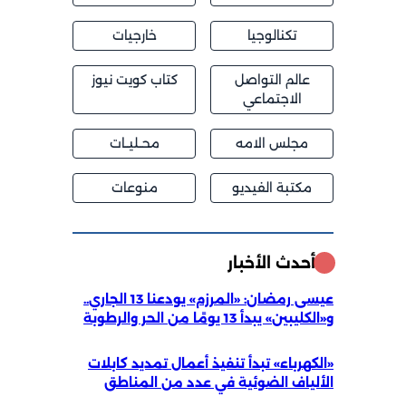
تكنالوجيا
خارجيات
عالم التواصل
كتاب كويت نيوز
الاجتماعي
مجلس الامه
محــليــات
مكتبة الفيديو
منوعات
أحدث الأخبار
عيسى رمضان: «المرزم» يودعنا 13 الجاري..
و«الكليبين» يبدأ 13 يومًا من الحر والرطوبة
«الكهرباء» تبدأ تنفيذ أعمال تمديد كابلات
الألياف الضوئية في عدد من المناطق