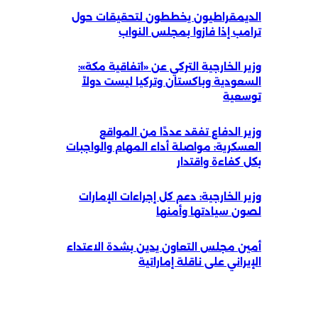
الديمقراطيون يخططون لتحقيقات حول
ترامب إذا فازوا بمجلس النواب
وزير الخارجية التركي عن «اتفاقية مكة»:
السعودية وباكستان وتركيا ليست دولاً
توسعية
وزير الدفاع تفقد عددًا من المواقع
العسكرية: مواصلة أداء المهام والواجبات
بكل كفاءة واقتدار
وزير الخارجية: دعم كل إجراءات الإمارات
لصون سيادتها وأمنها
أمين مجلس التعاون يدين بشدة الاعتداء
الإيراني على ناقلة إماراتية