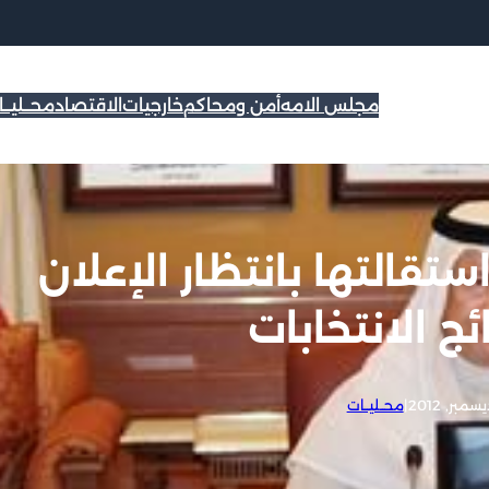
مجلس الامه
أمن ومحاكم
خارجيات
الاقتصاد
محــليــ
تقالتها بانتظار الإعلان
ئج الانتخابات
|
محــليــات