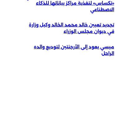
«تكساس» لتغذية مراكز بياناتها للذكاء
الاصطناعي
تجديد تعيين خالد محمد الخالد وكيل وزارة
في ديوان مجلس الوزراء
ميسي يعود إلى الأرجنتين لتوديع والده
الراحل