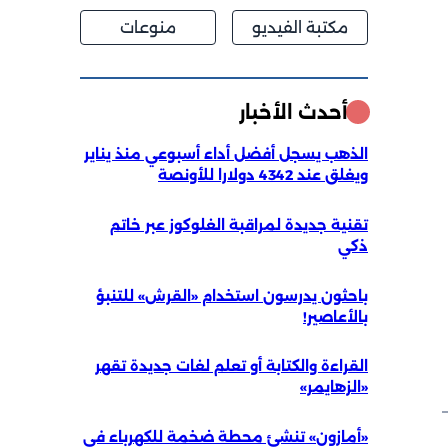
مكتبة الفيديو
منوعات
أحدث الأخبار
الذهب يسجل أفضل أداء أسبوعي منذ يناير
ويغلق عند 4342 دولارا للأونصة
تقنية جديدة لمراقبة الغلوكوز عبر خاتم
ذكي
باحثون يدرسون استخدام «القرش» للتنبؤ
بالأعاصير!
القراءة والكتابة أو تعلم لغات جديدة تقهر
«الزهايمر»
«أمازون» تنشئ محطة ضخمة للكهرباء في