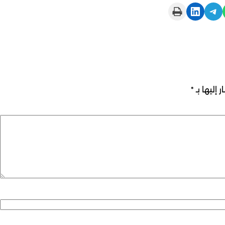
Print this Page
Share on LinkedIn
Share on Telegram
 إليها بـ
*