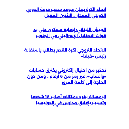
اتحاد الكرة يعلن موعد سحب قرعة الدوري
الكويتي الممتاز .. الاثنين المقبل
الجيش اللبناني: إصابة عسكري على يد
قوات الاحتلال الإسرائيلي في الجنوب
الاتحاد النروجي لكرة القدم يطالب باستقالة
رئيس «فيفا»
تحذير من احتيال إلكتروني يخترق حسابات
«واتساب». عبر رمز من 6 أرقام… ومن دون
الحاجة إلى كلمة المرور
الإمساك بقرد «مكاك» أصاب 18 شخصا
وتسبب بإغلاق مدارس في إندونيسيا