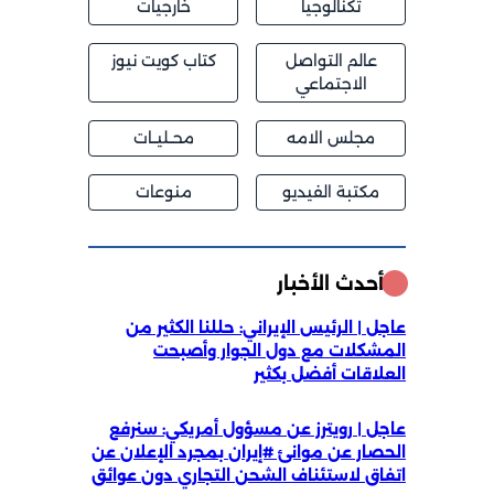
تكنالوجيا
خارجيات
عالم التواصل
كتاب كويت نيوز
الاجتماعي
مجلس الامه
محــليــات
مكتبة الفيديو
منوعات
أحدث الأخبار
عاجل | الرئيس الإيراني: حللنا الكثير من
المشكلات مع دول الجوار وأصبحت
العلاقات أفضل بكثير
عاجل | رويترز عن مسؤول أمريكي: سنرفع
الحصار عن موانئ #إيران بمجرد الإعلان عن
اتفاق لاستئناف الشحن التجاري دون عوائق