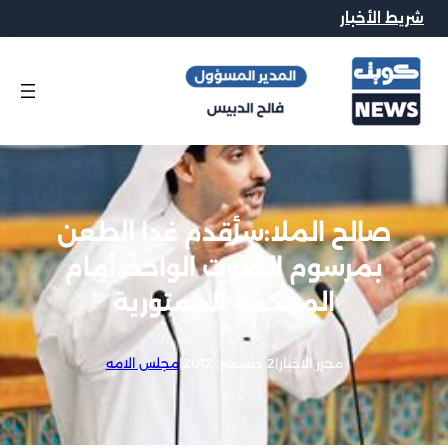
شريط الأخبار
صالح الملا:سأقدم غدا الطعن
بمرسوم الصوت الواحد..أمام
المحكمة الدستورية
محرر الاخبار
|
2 ديسمبر, 2012
|
مجلس الامه