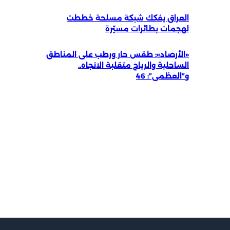
العراق يفكك شبكة مسلحة خططت
لهجمات بطائرات مسيّرة
«الأرصاد»: طقس حار ورطب على المناطق
الساحلية والرياح متقلبة الاتجاه..
و”العظمى”: 46