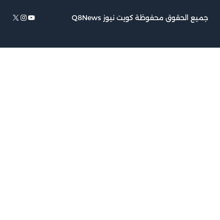
يوتيوب
إكس
إنستجرام
حقوق محفوظة كويت نيوز Q8News