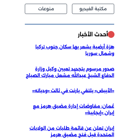
مكتبة الفيديو
منوعات
أحدث الأخبار
هزة أرضية يشعر بها سكان جنوب تركيا
وشمال سوريا
صدور مرسوم بتجديد تعيين وكيل وزارة
الدفاع الشيخ عبداللّٰه مشعل مبارك الصباح
«الأبيض» يلتقي بارنت في ثالث «ودياته»
عُمان: مفاوضات إدارة مضيق هرمز مع
إيران «إيجابية»
إيران تعلن عن قائمة طلبات من الولايات
المتحدة قبل فتح مضيق هرمز