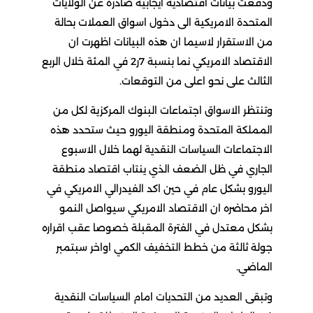
دفعت بيانات اقتصادية ايجابية صادرة عن الولايات
لمتحدة الامريكية الى دخول اسواق العملات بحالة
ن الاستقرار لاسيما ان هذه البيانات اظهرت ان
الاقتصاد الامريكي نما بنسبة 7ر2 في المئة خلال الربع
لثالث على نحو اعلى من التوقعات.
تنتظر الاسواق اجتماعات البنوك المركزية لكل من
لمملكة المتحدة ومنطقة اليورو حيث ستحدد هذه
لاجتماعات السياسات النقدية لهما خلال الاسبوع
لجاري في ظل الضعف الذي ينتاب اقتصاد منطقة
ليورو بشكل عام في حين اكد الفيدرالي الامريكي في
خر محاضره ان الاقتصاد الامريكي سيواصل النمو
شكل معتدل في الفترة المقبلة خصوصا عقب اقراره
ولة ثالثة من خطط التخفيف الكمي اواخر سبتمبر
لماضي.
تبقى العديد من التحديات امام السياسات النقدية