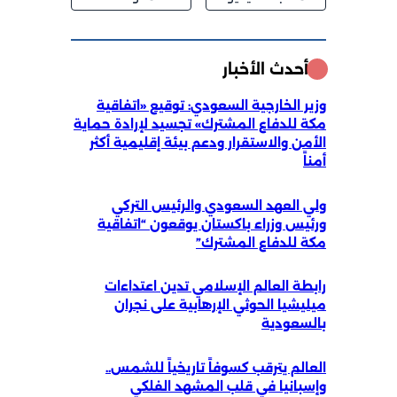
أحدث الأخبار
وزير الخارجية السعودي: توقيع «اتفاقية
مكة للدفاع المشترك» تجسيد لإرادة حماية
الأمن والاستقرار ودعم بيئة إقليمية أكثر
أمناً
ولي العهد السعودي والرئيس التركي
ورئيس وزراء باكستان يوقعون “اتفاقية
مكة للدفاع المشترك”
رابطة العالم الإسلامي تدين اعتداءات
ميليشيا الحوثي الإرهابية على نجران
بالسعودية
العالم يترقب كسوفاً تاريخياً للشمس..
وإسبانيا في قلب المشهد الفلكي