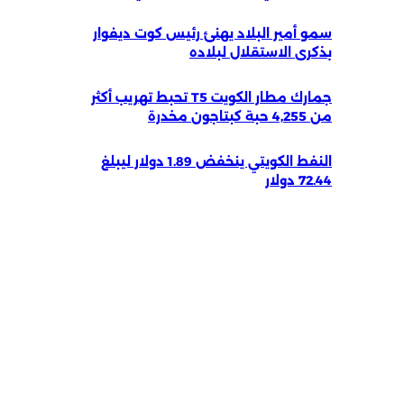
سمو أمير البلاد يهنئ رئيس كوت ديفوار
بذكرى الاستقلال لبلاده
جمارك مطار الكويت T5 تحبط تهريب أكثر
من 4,255 حبة كبتاجون مخدرة
النفط الكويتي ينخفض 1.89 دولار ليبلغ
72.44 دولار