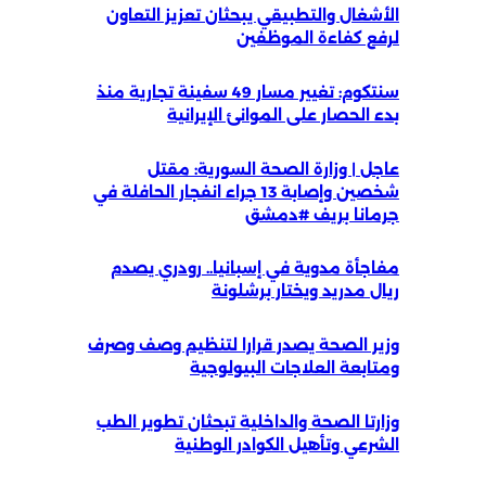
الأشغال والتطبيقي يبحثان تعزيز التعاون
لرفع كفاءة الموظفين
سنتكوم: تغيير مسار 49 سفينة تجارية منذ
بدء الحصار على الموانئ الإيرانية
عاجل | وزارة الصحة السورية: مقتل
شخصين وإصابة 13 جراء انفجار الحافلة في
جرمانا بريف #دمشق
مفاجأة مدوية في إسبانيا.. رودري يصدم
ريال مدريد ويختار برشلونة
وزير الصحة يصدر قرارا لتنظيم وصف وصرف
ومتابعة العلاجات البيولوجية
وزارتا الصحة والداخلية تبحثان تطوير الطب
الشرعي وتأهيل الكوادر الوطنية