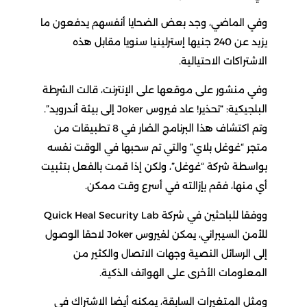
وفي الماضي، وجد بعض الضحايا أنفسهم يدفعون ما
يزيد عن 240 جنيها إسترلينيا سنويا مقابل هذه
الاشتراكات الاحتيالية.
وفي منشور على موقعها على الإنترنت، قالت الشرطة
البلجيكية: “تحذير! عاد فيروس Joker إلى بيئة أندرويد”.
وتم اكتشاف هذا البرنامج الضار في 8 تطبيقات من
متجر “غوغل بلاي” والتي تم سحبها في الوقت نفسه
بواسطة شركة “غوغل”، ولكن إذا قمت بالفعل بتثبيت
أي منها، فقم بإزالته في أسرع وقت ممكن.
ووفقا للباحثين في شركة Quick Heal Security Lab
للأمن السيبراني، يمكن لفيروس Joker لاحقا الوصول
إلى الرسائل النصية وجهات الاتصال والكثير من
المعلومات الأخرى على الهواتف الذكية.
ومثل المتغيرات السابقة، يمكنه أيضا الاشتراك في