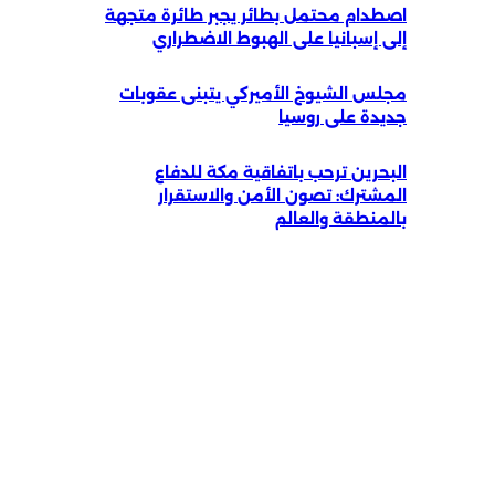
اصطدام محتمل بطائر يجبر طائرة متجهة
إلى إسبانيا على الهبوط الاضطراري
مجلس الشيوخ الأميركي يتبنى عقوبات
جديدة على روسيا
البحرين ترحب باتفاقية مكة للدفاع
المشترك: تصون الأمن والاستقرار
بالمنطقة والعالم