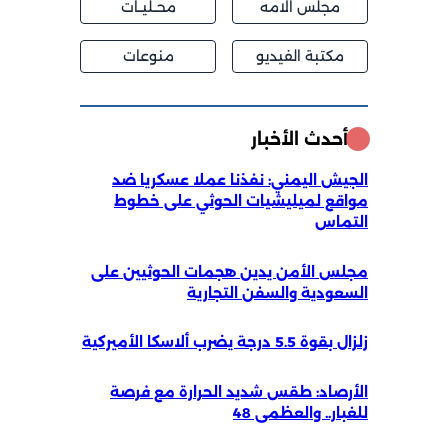
مجلس الامه
محــليــات
مكتبة الفيديو
منوعات
أحدث الأخبار
الجيش اليمني: نفذنا عملا عسكريا ضد
مواقع لميليشيات الحوثي على خطوط
التماس
مجلس الأمن يدين هجمات الحوثيين على
السعودية والسفن التجارية
زلزال بقوة 5.5 درجة يضرب ألاسكا الأميركية
الأرصاد: طقس شديد الحرارة مع فرصة
للغبار.. والعظمى 48