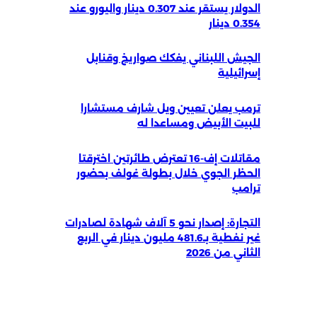
الدولار يستقر عند 0.307 دينار واليورو عند
0.354 دينار
الجيش اللبناني يفكك صواريخ وقنابل
إسرائيلية
ترمب يعلن تعيين ويل شارف مستشارا
للبيت الأبيض ومساعدا له
مقاتلات إف-16 تعترض طائرتين اخترقتا
الحظر الجوي خلال بطولة غولف بحضور
ترامب
التجارة: إصدار نحو 5 آلاف شهادة لصادرات
غير نفطية بـ481.6 مليون دينار في الربع
الثاني من 2026