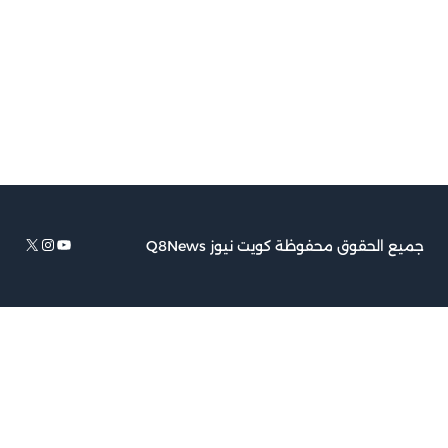
يوتيوب
إكس
إنستجرام
ع الحقوق محفوظة كويت نيوز Q8News