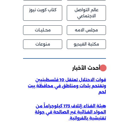
عالم التواصل
كتاب كويت نيوز
الاجتماعي
مجلس الامه
محــليــات
مكتبة الفيديو
منوعات
أحدث الأخبار
قوات الاحتلال تعتقل 10 فلسطينيين
وتقتحم بلدات ومناطق في محافظة بيت
لحم
هيئة الغذاء :إتلاف 173 كيلوجراماً من
المواد الغذائية غير الصالحة في جولة
تفتيشية بالفروانية ‏