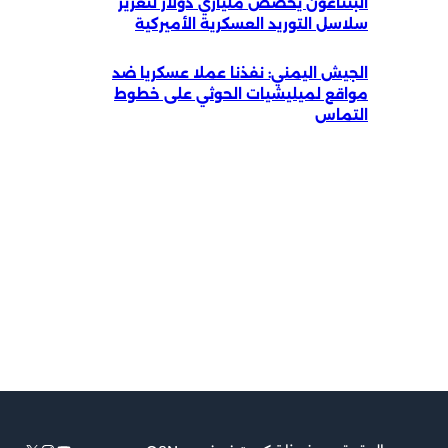
البنتاغون يخصص ملياري دولار لتعزيز
سلاسل التوريد العسكرية الأميركية
الجيش اليمني: نفذنا عملا عسكريا ضد
مواقع لميليشيات الحوثي على خطوط
التماس