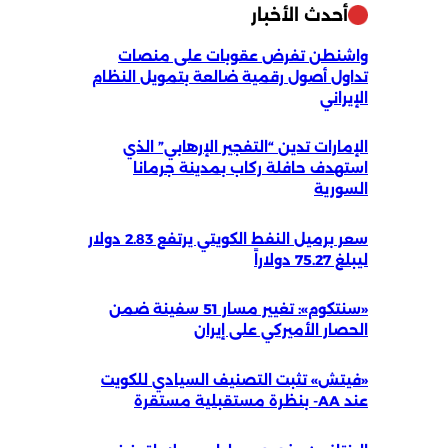
أحدث الأخبار
واشنطن تفرض عقوبات على منصات
تداول أصول رقمية ضالعة بتمويل النظام
الإيراني
الإمارات تدين “التفجير الإرهابي” الذي
استهدف حافلة ركاب بمدينة جرمانا
السورية
سعر برميل النفط الكويتي يرتفع 2.83 دولار
ليبلغ 75.27 دولاراً
«سنتكوم»: تغيير مسار 51 سفينة ضمن
الحصار الأميركي على إيران
«فيتش» تثبت التصنيف السيادي للكويت
عند AA- بنظرة مستقبلية مستقرة