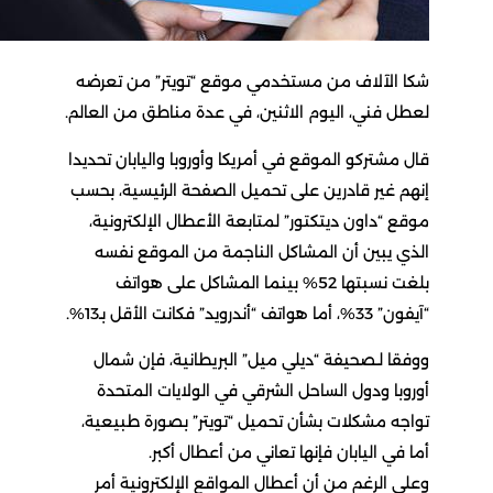
شكا الآلاف من مستخدمي موقع “تويتر” من تعرضه
لعطل فني، اليوم الاثنين، في عدة مناطق من العالم.
قال مشتركو الموقع في أمريكا وأوروبا واليابان تحديدا
إنهم غير قادرين على تحميل الصفحة الرئيسية، بحسب
موقع “داون ديتكتور” لمتابعة الأعطال الإلكترونية،
الذي يبين أن المشاكل الناجمة من الموقع نفسه
بلغت نسبتها 52% بينما المشاكل على هواتف
“آيفون” 33%، أما هواتف “أندرويد” فكانت الأقل بـ13%.
ووفقا لـصحيفة “ديلي ميل” البريطانية، فإن شمال
أوروبا ودول الساحل الشرقي في الولايات المتحدة
تواجه مشكلات بشأن تحميل “تويتر” بصورة طبيعية،
أما في اليابان فإنها تعاني من أعطال أكبر.
وعلى الرغم من أن أعطال المواقع الإلكترونية أمر