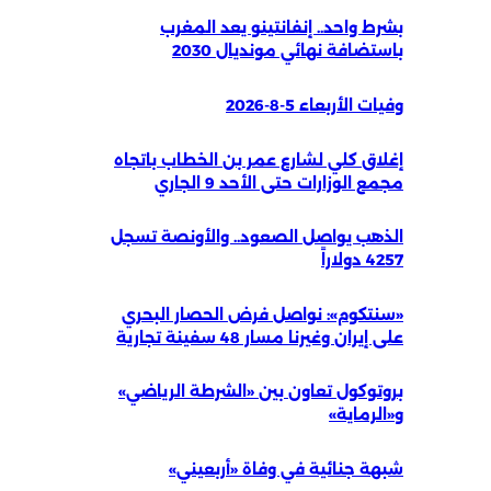
بشرط واحد.. إنفانتينو يعد المغرب
باستضافة نهائي مونديال 2030
وفيات الأربعاء 5-8-2026
إغلاق كلي لشارع عمر بن الخطاب باتجاه
مجمع الوزارات حتى الأحد 9 الجاري
الذهب يواصل الصعود.. والأونصة تسجل
4257 دولاراً
«سنتكوم»: نواصل فرض الحصار البحري
على إيران وغيرنا مسار 48 سفينة تجارية
بروتوكول تعاون بين «الشرطة الرياضي»
و«الرماية»
شبهة جنائية في وفاة «أربعيني»