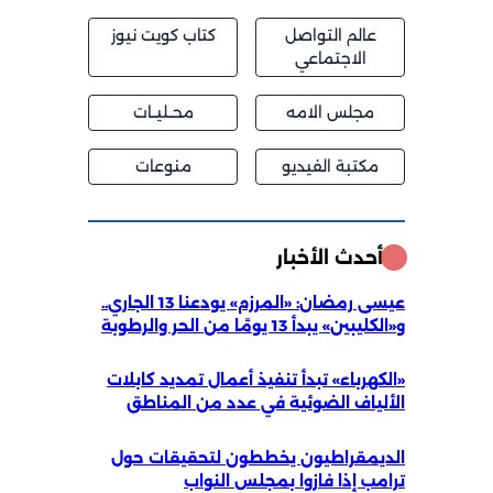
عالم التواصل
كتاب كويت نيوز
الاجتماعي
مجلس الامه
محــليــات
مكتبة الفيديو
منوعات
أحدث الأخبار
عيسى رمضان: «المرزم» يودعنا 13 الجاري..
الكليبين» يبدأ 13 يومًا من الحر والرطوبة
الكهرباء» تبدأ تنفيذ أعمال تمديد كابلات
لألياف الضوئية في عدد من المناطق
لديمقراطيون يخططون لتحقيقات حول
رامب إذا فازوا بمجلس النواب