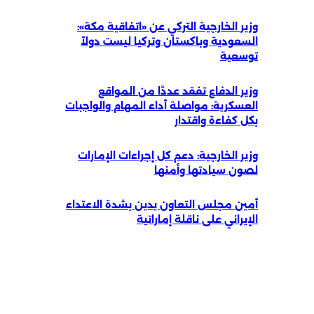
زير الخارجية التركي عن «اتفاقية مكة»:
لسعودية وباكستان وتركيا ليست دولاً
وسعية
زير الدفاع تفقد عددًا من المواقع
لعسكرية: مواصلة أداء المهام والواجبات
كل كفاءة واقتدار
زير الخارجية: دعم كل إجراءات الإمارات
صون سيادتها وأمنها
مين مجلس التعاون يدين بشدة الاعتداء
لإيراني على ناقلة إماراتية