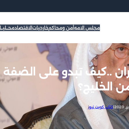
مجلس الامه
أمن ومحاكم
خارجيات
الاقتصاد
محــليــ
ان ..كيف تبدو على الضفة
ن الخليج؟
|
كتاب كويت نيوز