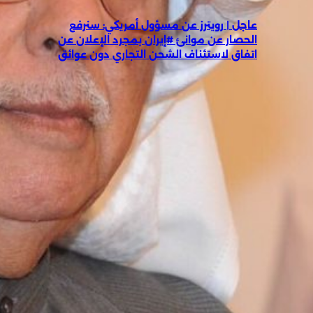
عاجل | رويترز عن مسؤول أمريكي: سنرفع
الحصار عن موانئ #إيران بمجرد الإعلان عن
اتفاق لاستئناف الشحن التجاري دون عوائق