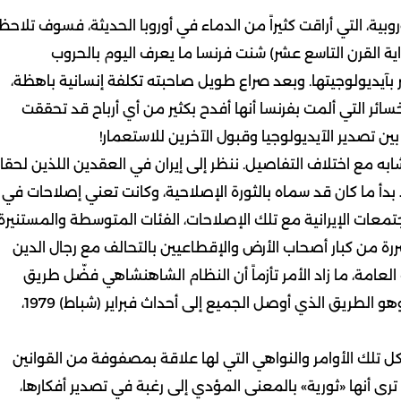
وبية، التي أراقت كثيراً من الدماء في أوروبا الحديثة، فسوف تلاحظ
داية القرن التاسع عشر) شنت فرنسا ما يعرف اليوم بالحروب
ر بآيديولوجيتها. وبعد صراع طويل صاحبته تكلفة إنسانية باهظة،
ئر التي ألمت بفرنسا أنها أفدح بكثير من أي أرباح قد تحققت
 بين تصدير الآيديولوجيا وقبول الآخرين للاستعمار!
شابه مع اختلاف التفاصيل. ننظر إلى إيران في العقدين اللذين لحقا
اه محمد رضا قد بدأ ما كان قد سماه بالثورة الإصلاحية، وكانت تعني إصلاحات في
تمعات الإيرانية مع تلك الإصلاحات، الفئات المتوسطة والمستنيرة
ة من كبار أصحاب الأرض والإقطاعيين بالتحالف مع رجال الدين
لعامة، ما زاد الأمر تأزماً أن النظام الشاهنشاهي فضّل طريق
القمع بدلاً من طريق الإقناع، والإجبار بدلاً من المشاركة، وهو الطريق الذي أوصل الجميع إلى أحداث فبراير (شباط) 1979،
ل كل تلك الأوامر والنواهي التي لها علاقة بمصفوفة من القوانين
ر ترى أنها «ثورية» بالمعنى المؤدي إلى رغبة في تصدير أفكارها،