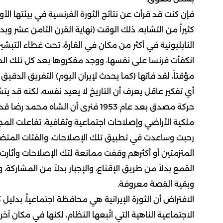
فإن كنت قد قرأت عن نتائج الثورة الفرنسية في بيئتها الأور
كثيراً من التشابه. ذلك الوقت (نهاية القرن الثامن عشر وب
النابليونية في أكثر من مكان في القارة، تحت غطاء التبشي
انكفأت فرنسا على نفسها، ووجد مفكروها بعد كل تلك الخسا
مؤقتاً، لقد فاتها (كما يحدث لإيران اليوم) التفريق الدقيق
أي تفكير عاقل يعرف أن التاريخ لا يعيد نفسه، لكنه قد يت
حركة مصدق بعد عام 1953 فنرى أن الش
ملكية الأراضي وإصلاحات اجتماعية وثقافية، تفاعلت المج
رحبت وساعدت في تطبيق تلك الإصلاحات، والفئات المتضرر
المتزمتين أو أكثرهم وقفت ممانعة لتك الإصلاحات وأثارت ا
وبقية القصة معروفة.
الافتراض أن الثورة الإيرانية هي محافظة اجتماعياً، بدلي
الاجتماعية الناهية التي اتّبعها النظام، لكنها في مكان آخ