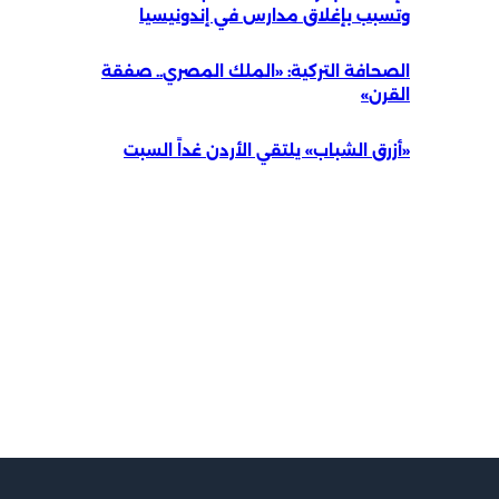
وتسبب بإغلاق مدارس في إندونيسيا
الصحافة التركية: «الملك المصري.. صفقة
القرن»
«أزرق الشباب» يلتقي الأردن غداً السبت