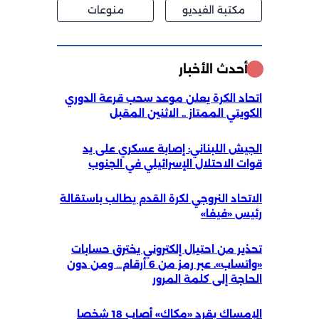
مكتبة الفيديو
منوعات
أحدث الأخبار
اتحاد الكرة يعلن موعد سحب قرعة الدوري
الكويتي الممتاز .. الاثنين المقبل
الجيش اللبناني: إصابة عسكري على يد
قوات الاحتلال الإسرائيلي في الجنوب
الاتحاد النروجي لكرة القدم يطالب باستقالة
رئيس «فيفا»
تحذير من احتيال إلكتروني يخترق حسابات
«واتساب». عبر رمز من 6 أرقام… ومن دون
الحاجة إلى كلمة المرور
الإمساك بقرد «مكاك» أصاب 18 شخصا