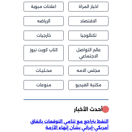
اخبار المراة
اعلانات مبوبة
الاقتصاد
الرياضه
تكنالوجيا
خارجيات
عالم التواصل
كتاب كويت نيوز
الاجتماعي
مجلس الامه
محــليــات
مكتبة الفيديو
منوعات
أحدث الأخبار
النفط يتراجع مع تنامي التوقعات باتفاق
أمريكي–إيراني بشأن إنهاء الأزمة