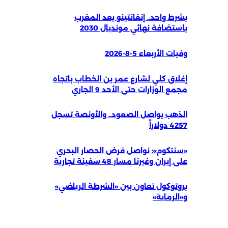
بشرط واحد.. إنفانتينو يعد المغرب
باستضافة نهائي مونديال 2030
وفيات الأربعاء 5-8-2026
إغلاق كلي لشارع عمر بن الخطاب باتجاه
مجمع الوزارات حتى الأحد 9 الجاري
الذهب يواصل الصعود.. والأونصة تسجل
4257 دولاراً
«سنتكوم»: نواصل فرض الحصار البحري
على إيران وغيرنا مسار 48 سفينة تجارية
بروتوكول تعاون بين «الشرطة الرياضي»
و«الرماية»