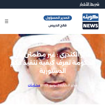
شريط الأخبار
فايز الكندري : غير مطمئن بأن
الحكومة تعرف كيفية تنفيذ حكم
الدستورية
محرر الاخبار
|
26 يونيو, 2013
|
محــليــات