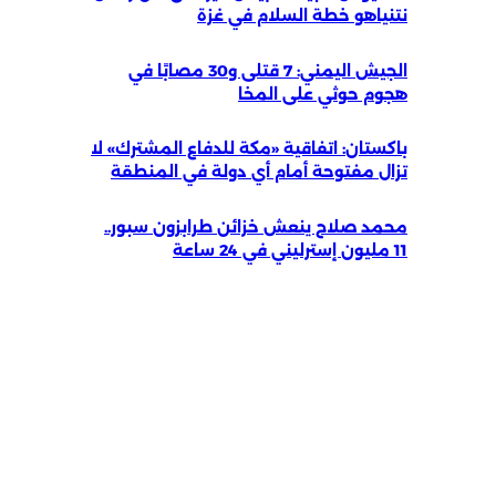
نتنياهو خطة السلام في غزة
الجيش اليمني: 7 قتلى و30 مصابًا في
هجوم حوثي على المخا
باكستان: اتفاقية «مكة للدفاع المشترك» لا
تزال مفتوحة أمام أي دولة في المنطقة
محمد صلاح ينعش خزائن طرابزون سبور..
11 مليون إسترليني في 24 ساعة