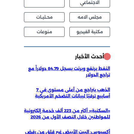
الاجتماعي
مجلس الامه
محــليــات
مكتبة الفيديو
منوعات
أحدث الأخبار
النفط يرتفع وبرنت يسجل 84.79 دولاراً مع
تراجع الدولار
الذهب يتراجع من أعلى مستوى في 7
أسابيع ترقبًا لبيانات التضخم الأمريكية
«السكنية»: أكثر من 223 ألف خدمة إلكترونية
للمواطنين خلال النصف الأول من 2026
أكسيوس: البيت الأبيض غير قلق من رفض