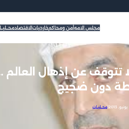
مجلس الامه
أمن ومحاكم
خارجيات
الاقتصاد
محــليــ
ا تتوقف عن إذهال العالم ..
طة دون ضجيج
2
|
محــليــات