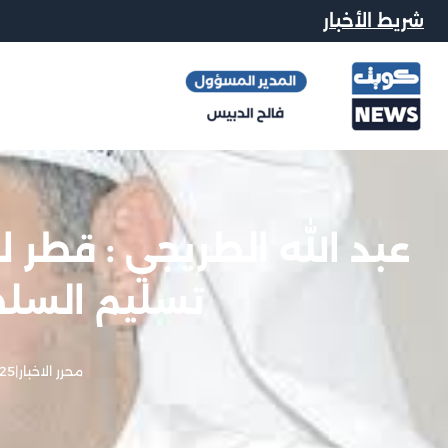
شريط الأخبار
عبد الله الطريجي : قطر ل
تسليم السل
محرر الاخبار
|
25 يونيو, 013