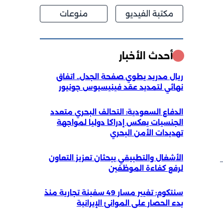
مكتبة الفيديو
منوعات
أحدث الأخبار
ريال مدريد يطوي صفحة الجدل.. اتفاق
نهائي لتمديد عقد فينيسيوس جونيور
الدفاع السعودية: التحالف البحري متعدد
الجنسيات يعكس إدراكا دوليا لمواجهة
تهديدات الأمن البحري
الأشغال والتطبيقي يبحثان تعزيز التعاون
لرفع كفاءة الموظفين
سنتكوم: تغيير مسار 49 سفينة تجارية منذ
بدء الحصار على الموانئ الإيرانية