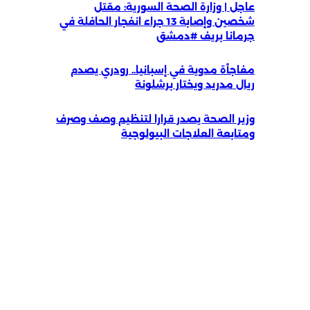
عاجل | وزارة الصحة السورية: مقتل
شخصين وإصابة 13 جراء انفجار الحافلة في
جرمانا بريف #دمشق
مفاجأة مدوية في إسبانيا.. رودري يصدم
ريال مدريد ويختار برشلونة
وزير الصحة يصدر قرارا لتنظيم وصف وصرف
ومتابعة العلاجات البيولوجية