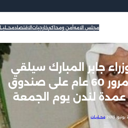
مجلس الامه
أمن ومحاكم
خارجيات
الاقتصاد
محــليــ
اء جابر المبارك سيلقي
خطابا تاريخيا بمناسبة مرور 60 عام على صندوق
 عمدة لندن يوم الجمعة
2013
|
محــليــات