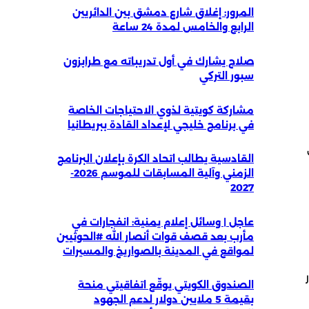
المرور: إغلاق شارع دمشق بين الدائريين
الرابع والخامس لمدة 24 ساعة
صلاح يشارك في أول تدريباته مع طرابزون
سبور التركي
مشاركة كويتية لذوي الاحتياجات الخاصة
في برنامج خليجي لإعداد القادة ببريطانيا
القادسية يطالب اتحاد الكرة بإعلان البرنامج
الزمني وآلية المسابقات للموسم 2026-
2027
عاجل | وسائل إعلام يمنية: انفجارات في
مأرب بعد قصف قوات أنصار الله #الحوثيين
لمواقع في المدينة بالصواريخ والمسيرات
الصندوق الكويتي يوقّع اتفاقيتي منحة
بقيمة 5 ملايين دولار لدعم الجهود