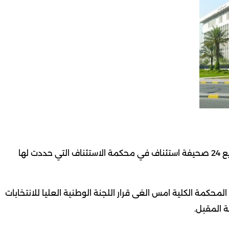
الكويت: كويت نيوز: اودعت قبل قليل ادارة الفتوى والتشريع 24 صحيفة استئناف في محكمة الاستئناف التي حددت لها
 24 حكما اداريا صادرا عن المحكمة الكلية امس الغى قرار اللجنة الوطنية العليا للانتخابات