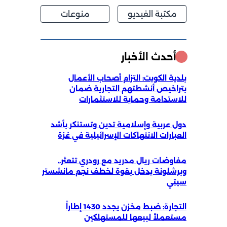
مكتبة الفيديو
منوعات
أحدث الأخبار
بلدية الكويت: التزام أصحاب الأعمال
بتراخيص أنشطتهم التجارية ضمان
للاستدامة وحماية للاستثمارات
دول عربية وإسلامية تدين وتستنكر بأشد
العبارات الانتهاكات الإسرائيلية في غزة
مفاوضات ريال مدريد مع رودري تتعثر..
وبرشلونة يدخل بقوة لخطف نجم مانشستر
سيتي
التجارة: ضبط مخزن يجدد 1430 إطاراً
مستعملاً لبيعها للمستهلكين