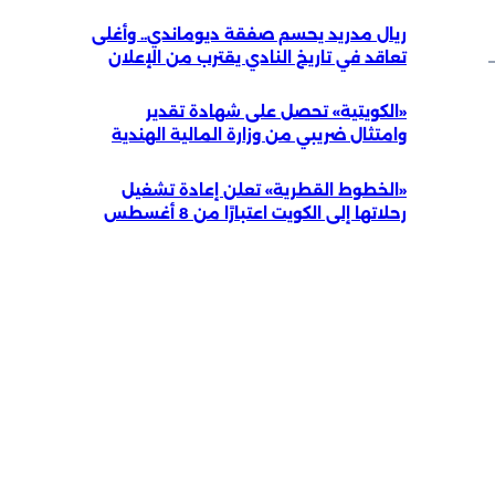
ريال مدريد يحسم صفقة ديوماندي.. وأغلى
تعاقد في تاريخ النادي يقترب من الإعلان
«الكويتية» تحصل على شهادة تقدير
وامتثال ضريبي من وزارة المالية الهندية
«الخطوط القطرية» تعلن إعادة تشغيل
رحلاتها إلى الكويت اعتبارًا من 8 أغسطس