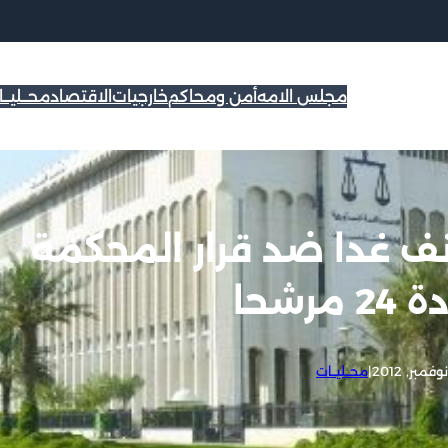
مجلس الامه
أمن ومحاكم
خارجيات
الاقتصاد
محــليــ
نف غدا ضد قرار المحكمة
مرشحا
|
محــليــات