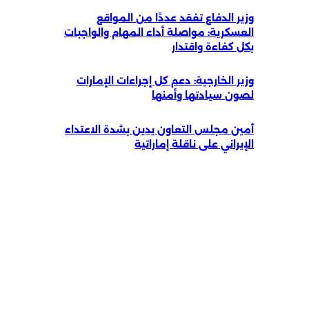
وزير الدفاع تفقد عددًا من المواقع
العسكرية: مواصلة أداء المهام والواجبات
بكل كفاءة واقتدار
وزير الخارجية: دعم كل إجراءات الإمارات
لصون سيادتها وأمنها
أمين مجلس التعاون يدين بشدة الاعتداء
الإيراني على ناقلة إماراتية