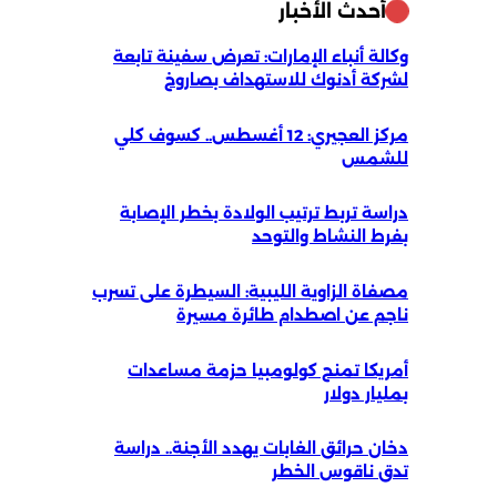
أحدث الأخبار
وكالة أنباء الإمارات: تعرض سفينة تابعة
لشركة أدنوك للاستهداف بصاروخ
مركز العجيري: 12 أغسطس.. كسوف كلي
للشمس
دراسة تربط ترتيب الولادة بخطر الإصابة
بفرط النشاط والتوحد
مصفاة الزاوية الليبية: السيطرة على تسرب
ناجم عن اصطدام طائرة مسيرة
أمريكا تمنح كولومبيا حزمة مساعدات
بمليار دولار
دخان حرائق الغابات يهدد الأجنة.. دراسة
تدق ناقوس الخطر