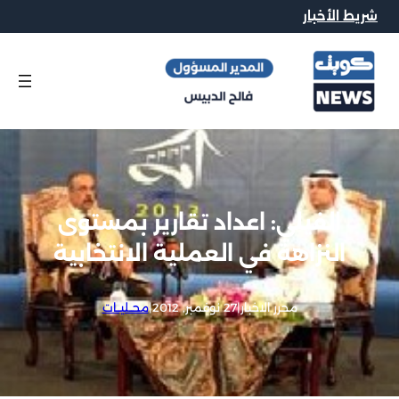
شريط الأخبار
الفيلي: اعداد تقارير بمستوى
النزاهة في العملية الانتخابية
محرر الاخبار
|
27 نوفمبر, 2012
|
محــليــات