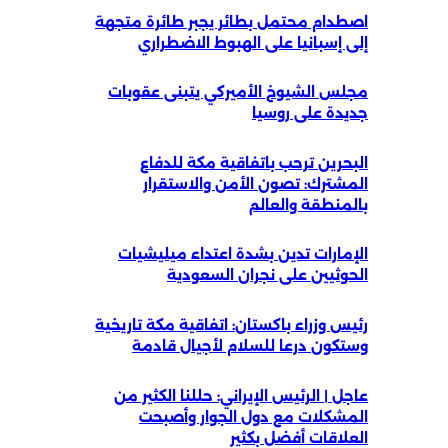
اصطدام محتمل بطائر يجبر طائرة متجهة
إلى إسبانيا على الهبوط الاضطراري
مجلس الشيوخ الأميركي يتبنى عقوبات
جديدة على روسيا
البحرين ترحب باتفاقية مكة للدفاع
المشترك: تصون الأمن والاستقرار
بالمنطقة والعالم
الإمارات تدين بشدة اعتداء ميليشيات
الحوثيين على نجران السعودية
رئيس وزراء باكستان: اتفاقية مكة تاريخية
وستكون درعا للسلام لأجيال قادمة
عاجل | الرئيس الإيراني: حللنا الكثير من
المشكلات مع دول الجوار وأصبحت
العلاقات أفضل بكثير