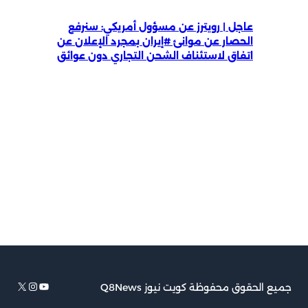
عاجل | رويترز عن مسؤول أمريكي: سنرفع
الحصار عن موانئ #إيران بمجرد الإعلان عن
اتفاق لاستئناف الشحن التجاري دون عوائق
يوتيوب
إكس
إنستجرام
جميع الحقوق محفوظة كويت نيوز Q8News