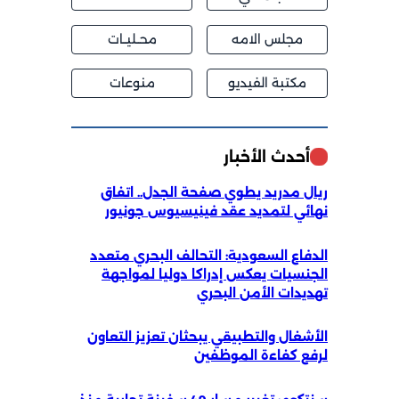
مجلس الامه
محــليــات
مكتبة الفيديو
منوعات
أحدث الأخبار
ريال مدريد يطوي صفحة الجدل.. اتفاق
نهائي لتمديد عقد فينيسيوس جونيور
الدفاع السعودية: التحالف البحري متعدد
الجنسيات يعكس إدراكا دوليا لمواجهة
تهديدات الأمن البحري
الأشغال والتطبيقي يبحثان تعزيز التعاون
لرفع كفاءة الموظفين