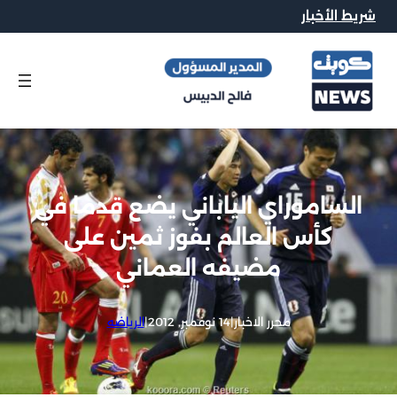
شريط الأخبار
الساموراي الياباني يضع قدما في
كأس العالم بفوز ثمين على
مضيفه العماني
محرر الاخبار
|
14 نوفمبر, 2012
|
الرياضه