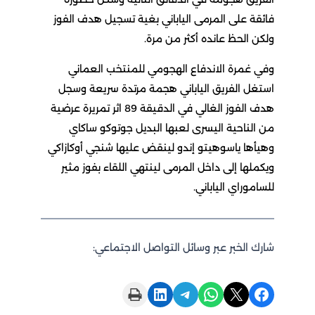
فائقة على المرمى الياباني بغية تسجيل هدف الفوز
ولكن الحظ عانده أكثر من مرة.
وفي غمرة الاندفاع الهجومي للمنتخب العماني
استغل الفريق الياباني هجمة مرتدة سريعة وسجل
هدف الفوز الغالي في الدقيقة 89 اثر تمريرة عرضية
من الناحية اليسرى لعبها البديل جوتوكو ساكاي
وهيأها ياسوهيتو إندو لينقض عليها شنجي أوكازاكي
ويكملها إلى داخل المرمى لينتهي اللقاء بفوز مثير
للساموراي الياباني.
شارك الخبر عبر وسائل التواصل الاجتماعي:
Print this Page
Share on LinkedIn
Share on Telegram
Share on WhatsApp
Share on X
Share on Facebook