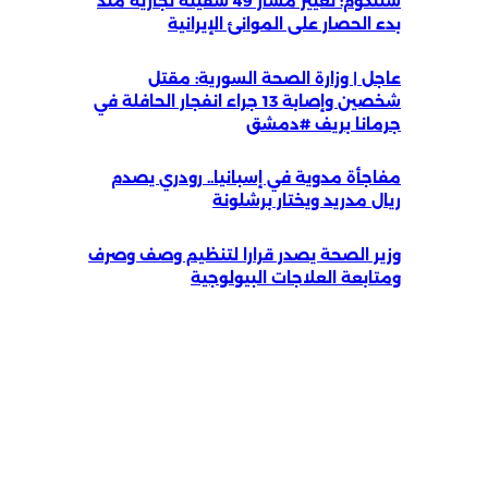
سنتكوم: تغيير مسار 49 سفينة تجارية منذ
بدء الحصار على الموانئ الإيرانية
عاجل | وزارة الصحة السورية: مقتل
شخصين وإصابة 13 جراء انفجار الحافلة في
جرمانا بريف #دمشق
مفاجأة مدوية في إسبانيا.. رودري يصدم
ريال مدريد ويختار برشلونة
وزير الصحة يصدر قرارا لتنظيم وصف وصرف
ومتابعة العلاجات البيولوجية