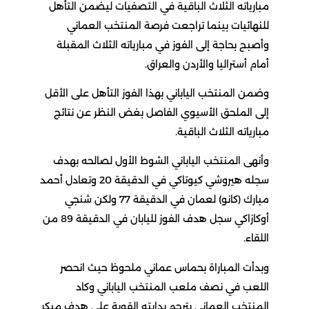
مبارياته الثلاث الباقية في التصفيات ليضمن التأهل
للنهائيات بينما تراجعت فرصة المنتخب العماني
وأصبح بحاجة إلى الفوز في مبارياته الثلاث المقبلة
أمام أستراليا والأردن والعراق.
وضمن المنتخب الياباني بهذا الفوز التأهل على الأقل
إلى الملحق الأسيوي الفاصل بغض النظر عن نتائج
مبارياته الثلاث الباقية.
وأنهى المنتخب الياباني الشوط الأول لصالحه بهدف
سجله هيروشي كيوتاكي في الدقيقة 20 وتعادل أحمد
مبارك (كانو) لعمان في الدقيقة 77 ولكن شنجي
أوكازاكي سجل هدف الفوز لليابان في الدقيقة 89 من
اللقاء.
وبدأت المباراة بحماس عماني ملحوظ حيث انحصر
اللعب في نصف ملعب المنتخب الياباني وكاد
المنتخب العماني يترجم بدايته القوية على هدف مبكر