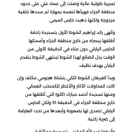
تمريرة طولية عالية وصلت إلى عماد علي على حدود
منطقة الجزاء فهيأها لنفسه بمهارة ثم سددها خلفية
مزدوجة ولكنها ذهبت خارس المرمى.
وأنهى رائد إبراهيم الشوط الأول بتسديدة زاحفة
أطلقها بيسراه من خارج منطقة الجزاء وأمسكها
الحارس الياباني دون عناء في الدقيقة الأولى من
الوقت بدل الضائع لهذا الشوط لينتهي الشوط بتقدم
اليابان بهدف نظيف.
وبدأ الفريقان الشوط الثاني بنشاط هجومي مكثف وإن
كانت المحاولات الأكثر والأخطر للكمنخب العماني
ومنها تسديدة أحمد مبارك (كانو) التي أطلقها من
خارج منطقة الجزاء في الدقيقة 51 ولكن الحارس
الياباني تصدى لها بصعوبة وأبعدها من تحت العارضة
إلى ضربة ركنية.
وأتبعها عبد الله المخيني بتسديدة مماثلة في