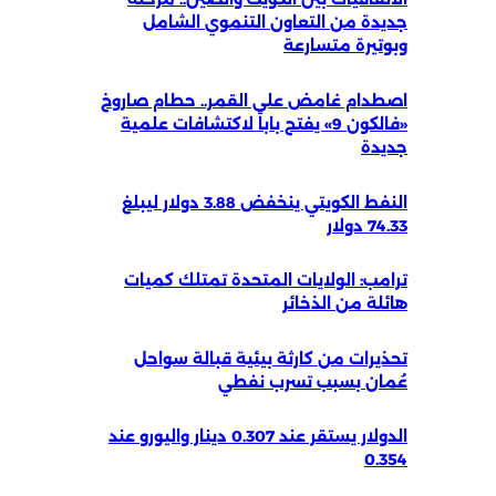
جديدة من التعاون التنموي الشامل
وبوتيرة متسارعة
اصطدام غامض على القمر.. حطام صاروخ
«فالكون 9» يفتح باباً لاكتشافات علمية
جديدة
النفط الكويتي ينخفض 3.88 دولار ليبلغ
74.33 دولار
ترامب: الولايات المتحدة تمتلك كميات
هائلة من الذخائر
تحذيرات من كارثة بيئية قبالة سواحل
عُمان بسبب تسرب نفطي
الدولار يستقر عند 0.307 دينار واليورو عند
0.354