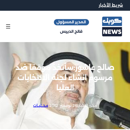
شريط الأخبار
صالح عاشور:سأتخذ موقفا ضد
مرسوم انشاء لجنة الانتخابات
العليا
محرر الاخبار
|
26 نوفمبر, 2012
|
محــليــات