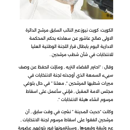
الكويت: كويت نيوز:عبر النائب السابق مرشح الدائرة
الاولى صالح عاشور عن سعادته بحكم المحكمة
الادارية اليوم بابطال قرار اللجنة الوطتية العليا
للانتخابات في شأن شطب مرشحين .
وقال : “احترم القضاء النزيه , ومازلت اتحفظ عن وصف
سييء السمعة الذي أوجدته لجنة الانتخابات في
مبررات شطبها المرشحين “, معلنا ” في حال بلوغي
مجلس الامة المقبل , فإنني سأعمل على اسقاط
مرسوم انشاء هيئة الانتخابات “.
وكانت “حديث المدينة ” نشرت في وقت سابق , أن
مرشحين اتفقوا على اسقاط مرسوم لجنة الانتخابات ,
عبر وثيقة وقعوها , وسيلتزمونها فور بلوغهم عضوية