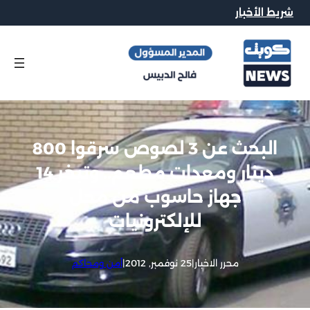
شريط الأخبار
البحث عن 3 لصوص سرقوا 800
دينار ومعدات مطعم.. وتبخر 14
جهاز حاسوب من محل
للإلكترونيات
محرر الاخبار
|
25 نوفمبر, 2012
|
أمن ومحاكم