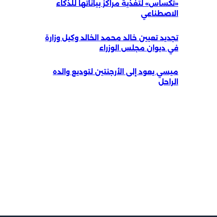
«تكساس» لتغذية مراكز بياناتها للذكاء
الاصطناعي
تجديد تعيين خالد محمد الخالد وكيل وزارة
في ديوان مجلس الوزراء
ميسي يعود إلى الأرجنتين لتوديع والده
الراحل