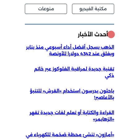
مكتبة الفيديو
منوعات
أحدث الأخبار
الذهب يسجل أفضل أداء أسبوعي منذ يناير
ويغلق عند 4342 دولارا للأونصة
تقنية جديدة لمراقبة الغلوكوز عبر خاتم
ذكي
باحثون يدرسون استخدام «القرش» للتنبؤ
بالأعاصير!
القراءة والكتابة أو تعلم لغات جديدة تقهر
«الزهايمر»
«أمازون» تنشئ محطة ضخمة للكهرباء في