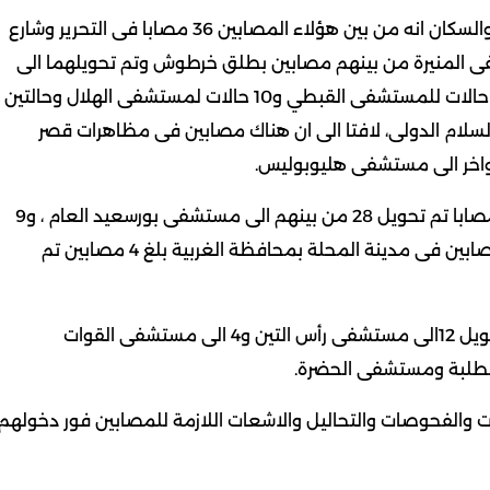
وقال الدكتور أحمد عمرو المتحدث الرسمي لوزارة الصحة والسكان انه من بين هؤلاء المصابين 36 مصابا فى التحرير وشارع
بينهم الى مستشفى المنيرة من بينهم مصابين بطلق خرطوش وتم تحويلهما الى
مستشفى الحسين الجامعي ورمد الجيزة كما تم تحويل 7 حالات للمستشفى القبطي و10 حالات لمستشفى الهلال وحالتين
لام الدولى، لافتا الى ان هناك مصابين فى مظاهرات قصر
واخر الى مستشفى هليوبوليس.
وأضاف أن عدد المصابين فى محافظة بورسعيد بلغ 37 مصابا تم تحويل 28 من بينهم الى مستشفى بورسعيد العام ، و9
حالات الى مستشفى رمد بورسعيد..مشيرا الى ان عدد المصابين فى مدينة المحلة بمحافظة الغربية بلغ 4 مصابين تم
وأوضح أن هناك 18 مصابا في محافظة الاسكندرية تم تحويل 12الى مستشفى رأس التين و4 الى مستشفى القوات
طلبة ومستشفى الحضرة.
ت والفحوصات والتحاليل والاشعات اللازمة للمصابين فور دخولهم