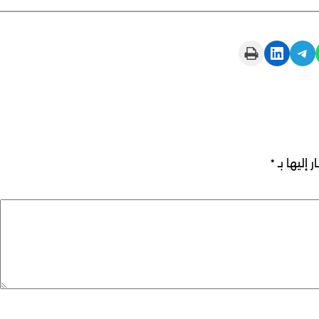
Print this Page
Share on LinkedIn
Share on Telegram
 إليها بـ
*