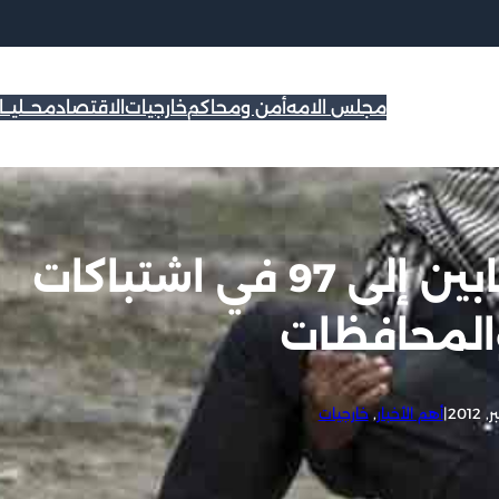
مجلس الامه
أمن ومحاكم
خارجيات
الاقتصاد
محــليــ
مصر: ارتفاع عدد المصابين إلى 97 في اشتباكات
والمحافظات
|
أهم الأخبار
, 
خارجيات