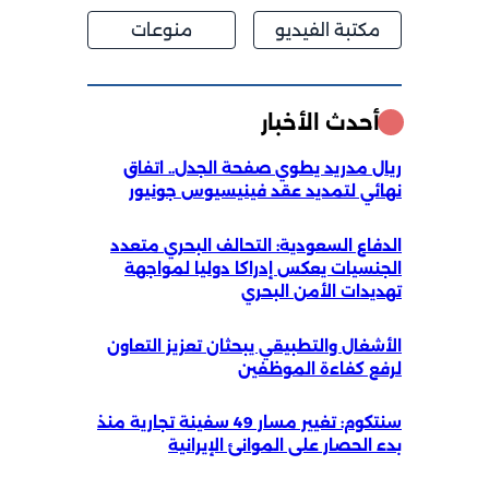
مكتبة الفيديو
منوعات
أحدث الأخبار
ريال مدريد يطوي صفحة الجدل.. اتفاق
نهائي لتمديد عقد فينيسيوس جونيور
الدفاع السعودية: التحالف البحري متعدد
الجنسيات يعكس إدراكا دوليا لمواجهة
تهديدات الأمن البحري
الأشغال والتطبيقي يبحثان تعزيز التعاون
لرفع كفاءة الموظفين
سنتكوم: تغيير مسار 49 سفينة تجارية منذ
بدء الحصار على الموانئ الإيرانية