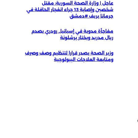
عاجل | وزارة الصحة السورية: مقتل
شخصين وإصابة 13 جراء انفجار الحافلة في
جرمانا بريف #دمشق
مفاجأة مدوية في إسبانيا.. رودري يصدم
ريال مدريد ويختار برشلونة
وزير الصحة يصدر قرارا لتنظيم وصف وصرف
ومتابعة العلاجات البيولوجية