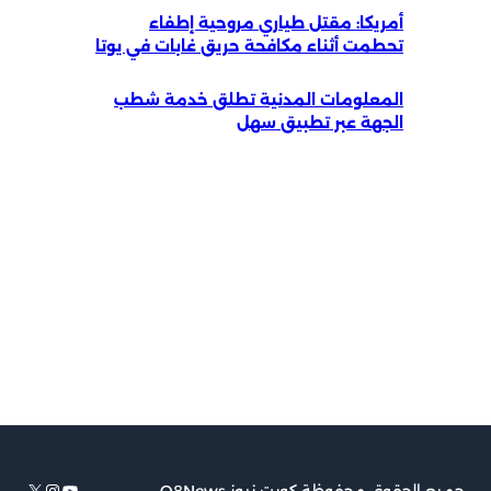
أمريكا: مقتل طياري مروحية إطفاء
تحطمت أثناء مكافحة حريق غابات في يوتا
المعلومات المدنية تطلق خدمة شطب
الجهة عبر تطبيق سهل
يوتيوب
إكس
إنستجرام