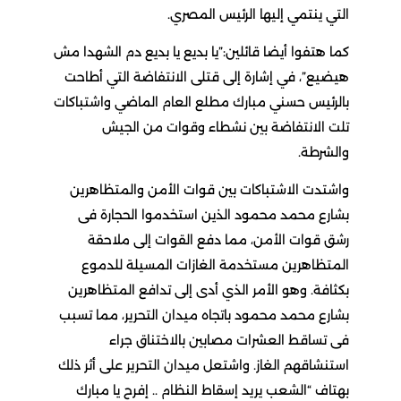
التي ينتمي إليها الرئيس المصري.
كما هتفوا أيضا قائلين:”يا بديع يا بديع دم الشهدا مش
هيضيع”، في إشارة إلى قتلى الانتفاضة التي أطاحت
بالرئيس حسني مبارك مطلع العام الماضي واشتباكات
تلت الانتفاضة بين نشطاء وقوات من الجيش
والشرطة.
واشتدت الاشتباكات بين قوات الأمن والمتظاهرين
بشارع محمد محمود الذين استخدموا الحجارة فى
رشق قوات الأمن، مما دفع القوات إلى ملاحقة
المتظاهرين مستخدمة الغازات المسيلة للدموع
بكثافة. وهو الأمر الذي أدى إلى تدافع المتظاهرين
بشارع محمد محمود باتجاه ميدان التحرير، مما تسبب
فى تساقط العشرات مصابين بالاختناق جراء
استنشاقهم الغاز. واشتعل ميدان التحرير على أثر ذلك
بهتاف “الشعب يريد إسقاط النظام .. إفرح يا مبارك