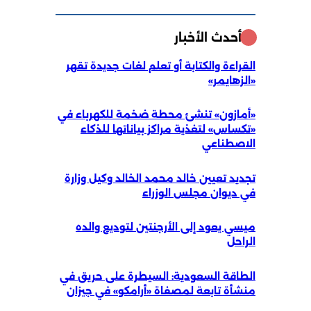
أحدث الأخبار
القراءة والكتابة أو تعلم لغات جديدة تقهر
«الزهايمر»
«أمازون» تنشئ محطة ضخمة للكهرباء في
«تكساس» لتغذية مراكز بياناتها للذكاء
الاصطناعي
تجديد تعيين خالد محمد الخالد وكيل وزارة
في ديوان مجلس الوزراء
ميسي يعود إلى الأرجنتين لتوديع والده
الراحل
الطاقة السعودية: السيطرة على حريق في
منشأة تابعة لمصفاة «أرامكو» في جيزان