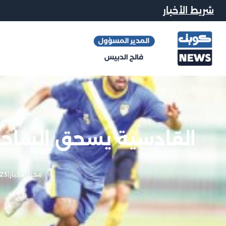
شريط الأخبار
القادسية يسحق الساحل 
محرر الاخبار
|
23 نوفمبر, 012