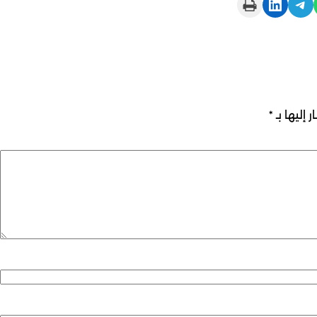
Print this Page
Share on LinkedIn
Share on Telegram
 إليها بـ
*