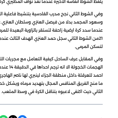
يلفظ الشوط انفاسه الاخيرة عندما نفذ نواف المطيري كرة
وفي الشوط الثاني نجح مدرب القادسية بتنشيط فاعلية ال
وسعود المجمد بدلا من فيصل العنزي وسلطان العنزي 
عندما سدد كرة ارضية زاحفة لتستقر بالزاوية البعيدة للم
21من الشوط الثاني سجل حمد العنزي الهدف الثالث عند
لتسكن المرمى.
وفي المقابل عرف الساحل كيفية التعامل مع مجريات
الهجمات ا
احمد للعرقلة داخل منطقة الجزاء لينبري لها ناصر الهاجري
ما منح الفريق المنافس المجال بتهديد مرماه ويشكل خط
الثاني حيث اكتفى لاعبوه بتناقل الكرة في وسط الملعب.