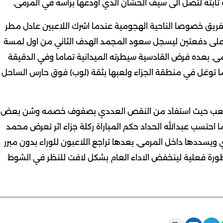
 ثابتة لتصل الى سيف الحشان الذي اودعها برأسه في المرمى.
فريق خصوصا الناحية الهجومية عندما اشرك اللاعبين عادل مطر
على دفعتين ليسجل سعود المجمد الهدف الثاني من اول لمسة
رمى, بعده فرض القادسية سيطرته الميدانية تماما وفي الدقيقة
ما توغل في منطقة الجزاء ولعبها بثقة (لوب) فوق حارس الساحل
 اللعب حيث استفاد من النقص العددي بصفوف خصمه وشن بعض
لخجولة الا انه ترجم احداها في الدقيقة 14 عندما احتسب عبدالله الحداد حكم المباراة ركلة جزاء اثر تعرض محمد
 ويسددها داخل المرمى, بعدها تراجع اللاعبون للوراء بدون مبرر
ورة فعلية لينخفض الاداء العام بشكل لافت للنظر في الشوط