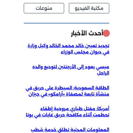
مكتبة الفيديو
منوعات
أحدث الأخبار
تجديد تعيين خالد محمد الخالد وكيل وزارة
في ديوان مجلس الوزراء
ميسي يعود إلى الأرجنتين لتوديع والده
الراحل
الطاقة السعودية: السيطرة على حريق في
منشأة تابعة لمصفاة «أرامكو» في جيزان
أمريكا: مقتل طياري مروحية إطفاء
تحطمت أثناء مكافحة حريق غابات في يوتا
المعلومات المدنية تطلق خدمة شطب