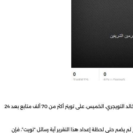
وصل عدد متابعي رئيس الديوان الملكي في السعودية، خالد التويجري، الخميس، على تويتر أكثر من 70 ألف متابع بعد 24
لم يضم حتى لحظة إعداد هذا التقرير أية رسائل “تويت”، فإن