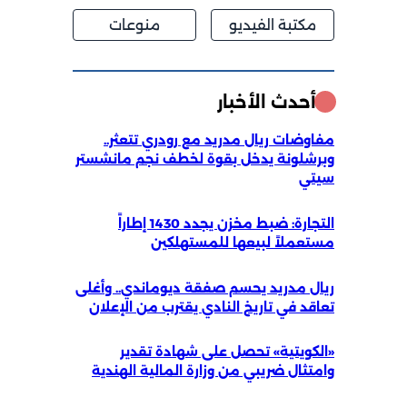
مكتبة الفيديو
منوعات
أحدث الأخبار
مفاوضات ريال مدريد مع رودري تتعثر..
وبرشلونة يدخل بقوة لخطف نجم مانشستر
سيتي
التجارة: ضبط مخزن يجدد 1430 إطاراً
مستعملاً لبيعها للمستهلكين
ريال مدريد يحسم صفقة ديوماندي.. وأغلى
تعاقد في تاريخ النادي يقترب من الإعلان
«الكويتية» تحصل على شهادة تقدير
وامتثال ضريبي من وزارة المالية الهندية