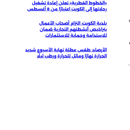
«الخطوط القطرية» تعلن إعادة تشغيل
رحلاتها إلى الكويت اعتبارًا من 8 أغسطس
بلدية الكويت: التزام أصحاب الأعمال
بتراخيص أنشطتهم التجارية ضمان
للاستدامة وحماية للاستثمارات
الأرصاد: طقس عطلة نهاية الأسبوع شديد
الحرارة نهارًا ومائل للحرارة ورطب ليلًا