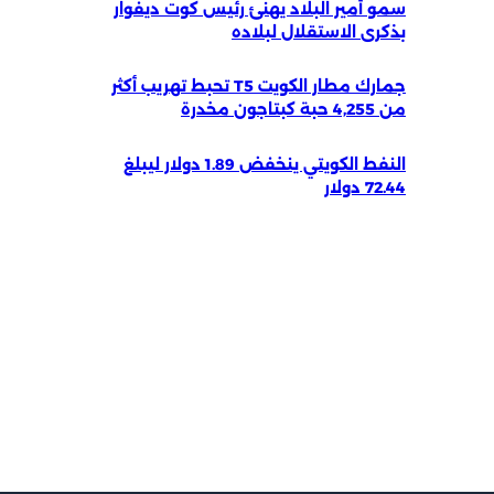
سمو أمير البلاد يهنئ رئيس كوت ديفوار
بذكرى الاستقلال لبلاده
جمارك مطار الكويت T5 تحبط تهريب أكثر
من 4,255 حبة كبتاجون مخدرة
النفط الكويتي ينخفض 1.89 دولار ليبلغ
72.44 دولار