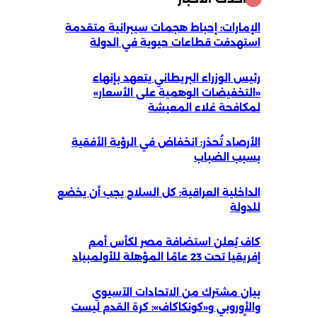
الإمارات: إحباط هجمات سيبرانية متقدمة
استهدفت قطاعات حيوية في الدولة
رئيس الوزراء البريطاني يتعهد بإنهاء
«التخفيضات الوهمية على الأسعار»
لمكافحة غلاء المعيشة
الأرصاد تُحذر: انخفاض في الرؤية الأفقية
بسبب الضباب
الداخلية العراقية: كل السلاح يجب أن يخضع
للدولة
كاف يُعلن استضافة مصر لكأس أمم
إفريقيا تحت 23 عامًا المؤهلة للأولمبياد
بيان مشترك من الاتحادات الآسيوي
والأوروبي و«كونكاكاف»: كرة القدم ليست