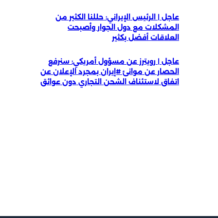
عاجل | الرئيس الإيراني: حللنا الكثير من
المشكلات مع دول الجوار وأصبحت
العلاقات أفضل بكثير
عاجل | رويترز عن مسؤول أمريكي: سنرفع
الحصار عن موانئ #إيران بمجرد الإعلان عن
اتفاق لاستئناف الشحن التجاري دون عوائق