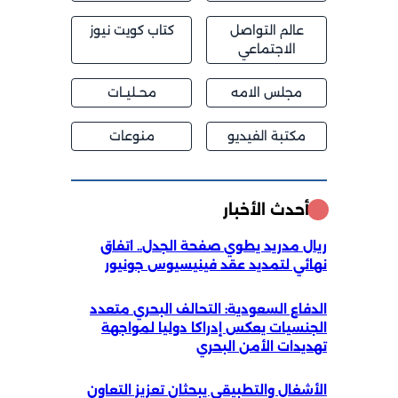
عالم التواصل
كتاب كويت نيوز
الاجتماعي
مجلس الامه
محــليــات
مكتبة الفيديو
منوعات
أحدث الأخبار
ريال مدريد يطوي صفحة الجدل.. اتفاق
نهائي لتمديد عقد فينيسيوس جونيور
الدفاع السعودية: التحالف البحري متعدد
الجنسيات يعكس إدراكا دوليا لمواجهة
تهديدات الأمن البحري
الأشغال والتطبيقي يبحثان تعزيز التعاون