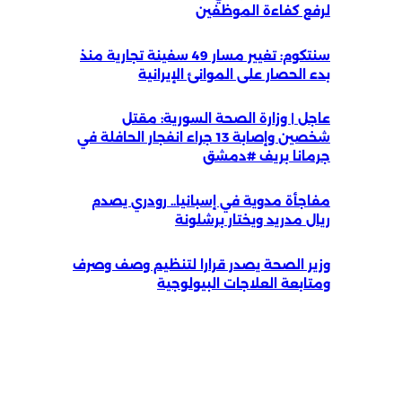
لرفع كفاءة الموظفين
سنتكوم: تغيير مسار 49 سفينة تجارية منذ
بدء الحصار على الموانئ الإيرانية
عاجل | وزارة الصحة السورية: مقتل
شخصين وإصابة 13 جراء انفجار الحافلة في
جرمانا بريف #دمشق
مفاجأة مدوية في إسبانيا.. رودري يصدم
ريال مدريد ويختار برشلونة
وزير الصحة يصدر قرارا لتنظيم وصف وصرف
ومتابعة العلاجات البيولوجية