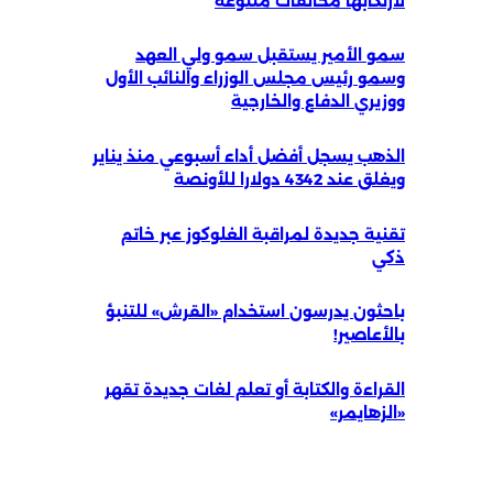
لارتكابها مخالفات متنوعة
سمو الأمير يستقبل سمو ولي العهد
وسمو رئيس مجلس الوزراء والنائب الأول
ووزيري الدفاع والخارجية
الذهب يسجل أفضل أداء أسبوعي منذ يناير
ويغلق عند 4342 دولارا للأونصة
تقنية جديدة لمراقبة الغلوكوز عبر خاتم
ذكي
باحثون يدرسون استخدام «القرش» للتنبؤ
بالأعاصير!
القراءة والكتابة أو تعلم لغات جديدة تقهر
«الزهايمر»