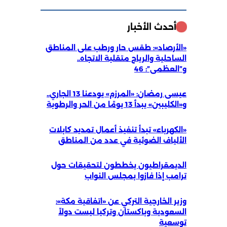
أحدث الأخبار
«الأرصاد»: طقس حار ورطب على المناطق
الساحلية والرياح متقلبة الاتجاه..
و”العظمى”: 46
عيسى رمضان: «المرزم» يودعنا 13 الجاري..
و«الكليبين» يبدأ 13 يومًا من الحر والرطوبة
«الكهرباء» تبدأ تنفيذ أعمال تمديد كابلات
الألياف الضوئية في عدد من المناطق
الديمقراطيون يخططون لتحقيقات حول
ترامب إذا فازوا بمجلس النواب
وزير الخارجية التركي عن «اتفاقية مكة»:
السعودية وباكستان وتركيا ليست دولاً
توسعية