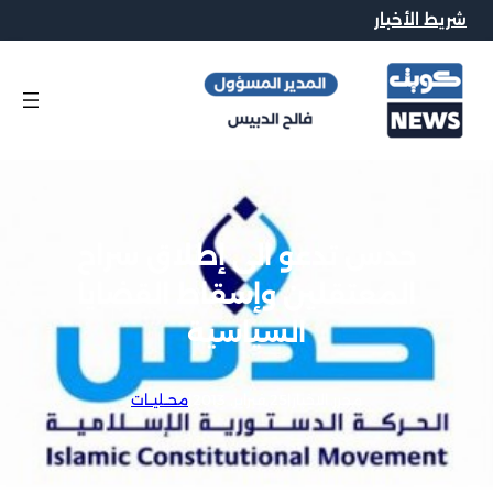
شريط الأخبار
حدس تدعو الى إطلاق سراح
المعتقلين وإسقاط القضايا
السياسية
محرر الاخبار
|
25 فبراير, 2013
|
محــليــات