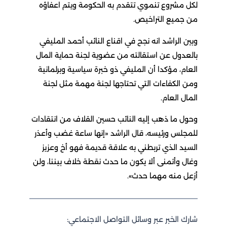
لكل مشروع تنموي تتقدم به الحكومة ويتم اعفاؤه
من جميع التراخيص.
وبين الراشد انه نجح في اقناع النائب أحمد المليفي
بالعدول عن استقالته من عضوية لجنة حماية المال
العام، مؤكدا أن المليفي ذو خبرة سياسية وبرلمانية
ومن الكفاءات التي تحتاجها لجنة مهمة مثل لجنة
المال العام.
وحول ما ذهب إليه النائب حسين القلاف من انتقادات
للمجلس ورئيسه، قال الراشد «إنها ساعة غضب وأعذر
السيد الذي تربطني به علاقة قديمة فهو أخ وعزيز
وغال وأتمنى ألا يكون ما حدث نقطة خلاف بيننا، ولن
أزعل منه مهما حدث».
شارك الخبر عبر وسائل التواصل الاجتماعي: