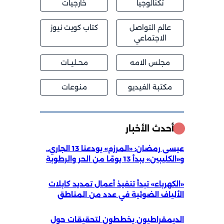
تكنالوجيا
خارجيات
عالم التواصل
كتاب كويت نيوز
الاجتماعي
مجلس الامه
محــليــات
مكتبة الفيديو
منوعات
أحدث الأخبار
عيسى رمضان: «المرزم» يودعنا 13 الجاري..
و«الكليبين» يبدأ 13 يومًا من الحر والرطوبة
«الكهرباء» تبدأ تنفيذ أعمال تمديد كابلات
الألياف الضوئية في عدد من المناطق
الديمقراطيون يخططون لتحقيقات حول