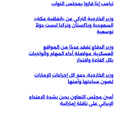
ترامب إذا فازوا بمجلس النواب
وزير الخارجية التركي عن «اتفاقية مكة»:
السعودية وباكستان وتركيا ليست دولاً
توسعية
وزير الدفاع تفقد عددًا من المواقع
العسكرية: مواصلة أداء المهام والواجبات
بكل كفاءة واقتدار
وزير الخارجية: دعم كل إجراءات الإمارات
لصون سيادتها وأمنها
أمين مجلس التعاون يدين بشدة الاعتداء
الإيراني على ناقلة إماراتية